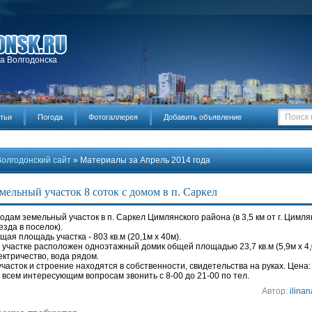
да Волгодонска
тьи
Погода
Фотогаллерея
Добавить объявление
Волгодонский сайт
» Материалы за Апрель 2014 года
мельный участок 8 соток с домом в п. Саркел
одам земельный участок в п. Саркел Цимлянского района (в 3,5 км от г. Цимля
езда в поселок).
щая площадь участка - 803 кв.м (20,1м х 40м).
 участке расположен одноэтажный домик общей площадью 23,7 кв.м (5,9м х 4,
ектричество, вода рядом.
участок и строение находятся в собственности, свидетельства на руках. Цена:
 всем интересующим вопросам звонить с 8-00 до 21-00 по тел.
Автор:
ilinan