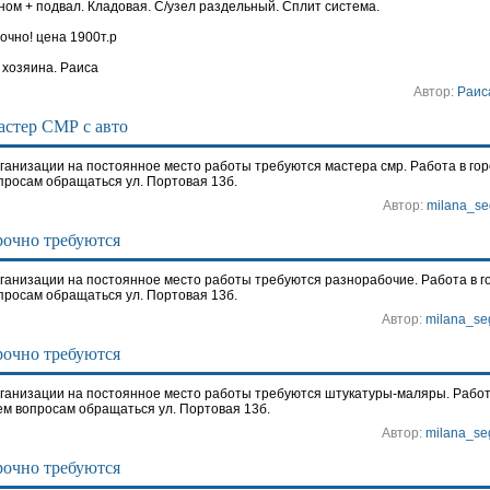
ном + подвал. Кладовая. С/узел раздельный. Сплит система.
очно! цена 1900т.р
 хозяина. Раиса
Автор:
Раис
стер СМР с авто
ганизации на постоянное место работы требуются мастера смр. Работа в город
просам обращаться ул. Портовая 13б.
Автор:
milana_se
очно требуются
ганизации на постоянное место работы требуются разнорабочие. Работа в гор
просам обращаться ул. Портовая 13б.
Автор:
milana_se
очно требуются
ганизации на постоянное место работы требуются штукатуры-маляры. Работа в
ем вопросам обращаться ул. Портовая 13б.
Автор:
milana_se
очно требуются