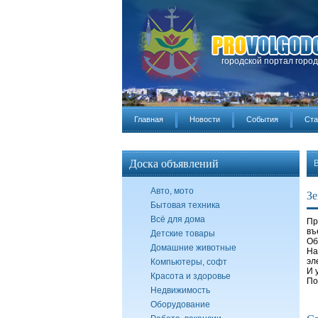
городской портал горо
Главная
Новости
События
Ста
Доска объявлений
Авто, мото
Зе
Бытовая техника
Всё для дома
Пр
въ
Детские товары
Об
Домашние животные
На
эл
Компьютеры, софт
И 
Красота и здоровье
По
Недвижимость
Оборудование