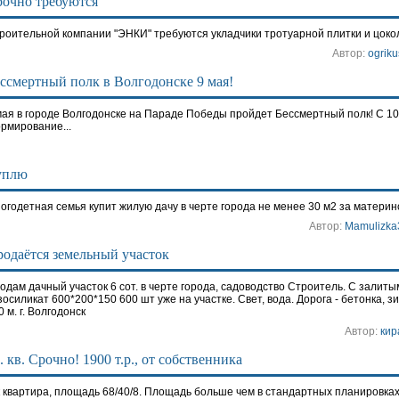
очно требуются
роительной компании "ЭНКИ" требуются укладчики тротуарной плитки и цокол
Автор:
ogriku
ссмертный полк в Волгодонске 9 мая!
мая в городе Волгодонске на Параде Победы пройдет Бессмертный полк! С 10
рмирование...
уплю
огодетная семья купит жилую дачу в черте города не менее 30 м2 за материн
Автор:
Mamulizka
одаётся земельный участок
одам дачный участок 6 сот. в черте города, садоводство Строитель. С зали
зосиликат 600*200*150 600 шт уже на участке. Свет, вода. Дорога - бетонка, з
0 м. г. Волгодонск
Автор:
кир
. кв. Срочно! 1900 т.р., от собственника
к квартира, площадь 68/40/8. Площадь больше чем в стандартных планировках!