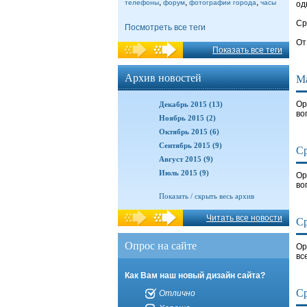
,
,
,
телефоны
форум
фотографии города
часы
од
Ср
Посмотреть все теги
От
Показать все теги
Архив новостей
Ма
Ор
Декабрь 2015 (13)
во
Ноябрь 2015 (2)
Октябрь 2015 (6)
Сентябрь 2015 (9)
Ср
Август 2015 (9)
Июль 2015 (9)
Ор
во
Показать / скрыть весь архив
Читать все новости
Ср
Опрос на сайте
Ор
вс
Как Вам наш новый дизайн сайта?
Ср
Отлично