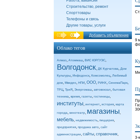
Ср
Работа, вакансии
Строительство, ремонт
Ст
Спорттовары
Телефоны и связь
Другие товары, услуги
Бе
Добавить объявление
9 
фо
Облако тегов
,
,
,
Алмаз
Атоммаш
ВИС ЮРГУЭС
К
Волгодонск
,
,
ДК Курчатова
Дом
Мн
,
,
,
Культуры
Инфодонск
Комсомолец
Любимый
ООО
,
,
,
,
,
,
дом
Мвидео
НПИ
РИНХ
СинемаПарк
Пр
,
,
,
,
ТРЦ
ТриЯ
Энергомаш
автовокзал
бытовая
,
,
,
,
техника
время
газеты
гостиницы
Пр
институты
,
,
,
интернет
история
карта
Га
магазины
30
,
,
,
города
кинотеатр
мебель
,
,
,
недвижимость
пиццерия
3к
,
,
предприятия
продажа авто
сайт
сайты
справочник
,
,
,
администрации
3-