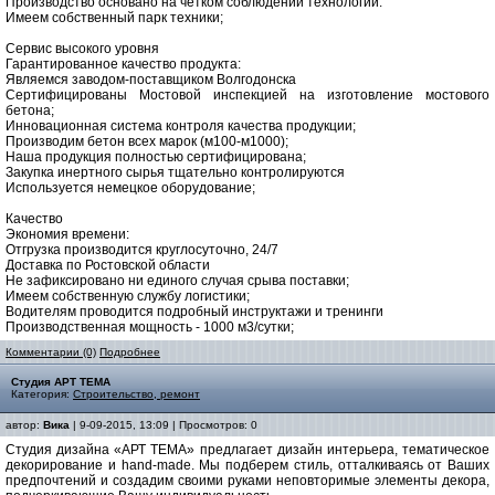
Производство основано на четком соблюдении технологии.
Имеем собственный парк техники;
Сервис высокого уровня
Гарантированное качество продукта:
Являемся заводом-поставщиком Волгодонска
Сертифицированы Мостовой инспекцией на изготовление мостового
бетона;
Инновационная система контроля качества продукции;
Производим бетон всех марок (м100-м1000);
Наша продукция полностью сертифицирована;
Закупка инертного сырья тщательно контролируются
Используется немецкое оборудование;
Качество
Экономия времени:
Отгрузка производится круглосуточно, 24/7
Доставка по Ростовской области
Не зафиксировано ни единого случая срыва поставки;
Имеем собственную службу логистики;
Водителям проводится подробный инструктажи и тренинги
Производственная мощность - 1000 м3/сутки;
Комментарии (0)
Подробнее
Студия АРТ ТЕМА
Категория:
Строительство, ремонт
автор:
Вика
| 9-09-2015, 13:09 | Просмотров: 0
Студия дизайна «АРТ ТЕМА» предлагает дизайн интерьера, тематическое
декорирование и hand-made. Мы подберем стиль, отталкиваясь от Ваших
предпочтений и создадим своими руками неповторимые элементы декора,