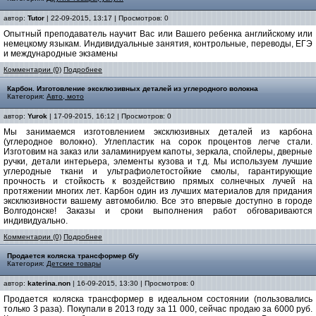
автор:
Tutor
| 22-09-2015, 13:17 | Просмотров: 0
Опытный преподаватель научит Вас или Вашего ребенка английскому или
немецкому языкам. Индивидуальные занятия, контрольные, переводы, ЕГЭ
и международные экзамены
Комментарии (0)
Подробнее
Карбон. Изготовление эксклюзивных деталей из углеродного волокна
Категория:
Авто, мото
автор:
Yurok
| 17-09-2015, 16:12 | Просмотров: 0
Мы занимаемся изготовлением эксклюзивных деталей из карбона
(углеродное волокно). Углепластик на сорок процентов легче стали.
Изготовим на заказ или заламинируем капоты, зеркала, спойлеры, дверные
ручки, детали интерьера, элементы кузова и т.д. Мы используем лучшие
углеродные ткани и ультрафиолетостойкие смолы, гарантирующие
прочность и стойкость к воздействию прямых солнечных лучей на
протяжении многих лет. Карбон один из лучших материалов для придания
эксклюзивности вашему автомобилю. Все это впервые доступно в городе
Волгодонске! Заказы и сроки выполнения работ обговариваются
индивидуально.
Комментарии (0)
Подробнее
Продается коляска трансформер б/у
Категория:
Детские товары
автор:
katerina.non
| 16-09-2015, 13:30 | Просмотров: 0
Продается коляска трансформер в идеальном состоянии (пользовались
только 3 раза). Покупали в 2013 году за 11 000, сейчас продаю за 6000 руб.