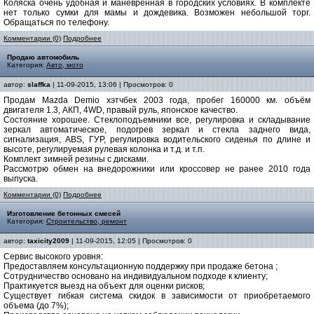
Коляска очень удобная и маневренная в городских условиях. В комплекте
нет только сумки для мамы и дождевика. Возможен небольшой торг.
Обращаться по телефону.
Комментарии (0)
Подробнее
Продаю автомобиль
Категория:
Авто, мото
автор:
slaffka
| 11-09-2015, 13:06 | Просмотров: 0
Продам Mazda Demio хэтчбек 2003 года, пробег 160000 км. объём
двигателя 1.3, АКП, 4WD, правый руль, японское качество.
Состояние хорошее. Стеклоподъемники все, регулировка и складывание
зеркал автоматическое, подогрев зеркал и стекла заднего вида,
сигнализация, ABS, ГУР, регулировка водительского сиденья по длине и
высоте, регулируемая рулевая колонка и т.д. и т.п.
Комплект зимней резины с дисками.
Рассмотрю обмен на внедорожники или кроссовер не ранее 2010 года
выпуска.
Комментарии (0)
Подробнее
Изготовление бетонных смесей
Категория:
Строительство, ремонт
автор:
taxicity2009
| 11-09-2015, 12:05 | Просмотров: 0
Сервис высокого уровня:
Предоставляем консультационную поддержку при продаже бетона ;
Сотрудничество основано на индивидуальном подходе к клиенту;
Практикуется выезд на объект для оценки рисков;
Существует гибкая система скидок в зависимости от приобретаемого
объема (до 7%);