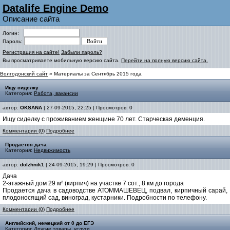
Datalife Engine Demo
Описание сайта
Логин:
Пароль:
Регистрация на сайте!
Забыли пароль?
Вы просматриваете мобильную версию сайта.
Перейти на полную версию сайта.
Волгодонский сайт
» Материалы за Сентябрь 2015 года
Ищу сиделку
Категория:
Работа, вакансии
автор:
OKSANA
| 27-09-2015, 22:25 | Просмотров: 0
Ищу сиделку с проживанием женщине 70 лет. Старческая деменция.
Комментарии (0)
Подробнее
Продается дача
Категория:
Недвижимость
автор:
dolzhnik1
| 24-09-2015, 19:29 | Просмотров: 0
Дача
2-этажный дом 29 м² (кирпич) на участке 7 сот., 8 км до города
Продается дача в садоводстве АТОММАШЕВЕЦ, подвал, кирпичный сарай,
плодоносящий сад, виноград, кустарники. Подробности по телефону.
Комментарии (0)
Подробнее
Английский, немецкий от 0 до ЕГЭ
Категория:
Другие товары, услуги