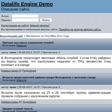
Datalife Engine Demo
Описание сайта
Логин:
Пароль:
Регистрация на сайте!
Забыли пароль?
Вы просматриваете мобильную версию сайта.
Перейти на полную версию сайта.
Волгодонский сайт
» Материалы за Сентябрь 2012 года
Причина массового отравления голубей
Категория:
Новости
автор:
news
| 29-09-2012, 02:57 | Просмотров: 0
В Волгодонске происходит массовая гибель голубей. Сотни птиц найдены
на берегу залива, что расположен недалеко от ТРЦ, множество птиц
погибает и в городе.
Комментарии (0)
Подробнее
Встречи представителей администрации Волгодонска с жителями города
Категория:
Новости
автор:
news
| 28-09-2012, 14:37 | Просмотров: 0
Встречи были назначены на 25 и 26 сентября, группы администрации
провели собрания с населением округов.
Комментарии (0)
Подробнее
Продам газовую панель
Категория:
Бытовая техника