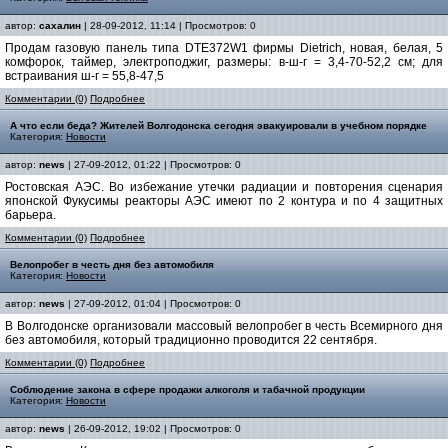
автор:
сахалин
| 28-09-2012, 11:14 | Просмотров: 0
Продам газовую панель типа DTE372W1 фирмы Dietrich, новая, белая, 5
комфорок, таймер, электроподжиг, размеры: в-ш-г = 3,4-70-52,2 см; для
встраивания ш-г = 55,8-47,5
Комментарии (0)
Подробнее
А что если беда? Жителей Волгодонска сегодня эвакуировали в учебном порядке
Категория:
Новости
автор:
news
| 27-09-2012, 01:22 | Просмотров: 0
Ростовская АЭС. Во избежание утечки радиации и повторения сценария
японской Фукусимы реакторы АЭС имеют по 2 контура и по 4 защитных
барьера.
Комментарии (0)
Подробнее
Велопробег в честь дня без автомобиля
Категория:
Новости
автор:
news
| 27-09-2012, 01:04 | Просмотров: 0
В Волгодонске организовали массовый велопробег в честь Всемирного дня
без автомобиля, который традиционно проводится 22 сентября.
Комментарии (0)
Подробнее
Соблюдение закона в сфере продажи алкоголя и табачной продукции
Категория:
Новости
автор:
news
| 26-09-2012, 19:02 | Просмотров: 0