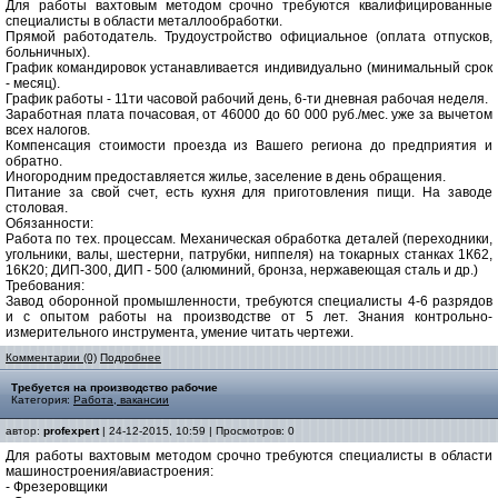
Для работы вахтовым методом срочно требуются квалифицированные
специалисты в области металлообработки.
Прямой работодатель. Трудоустройство официальное (оплата отпусков,
больничных).
График командировок устанавливается индивидуально (минимальный срок
- месяц).
График работы - 11ти часовой рабочий день, 6-ти дневная рабочая неделя.
Заработная плата почасовая, от 46000 до 60 000 руб./мес. уже за вычетом
всех налогов.
Компенсация стоимости проезда из Вашего региона до предприятия и
обратно.
Иногородним предоставляется жилье, заселение в день обращения.
Питание за свой счет, есть кухня для приготовления пищи. На заводе
столовая.
Обязанности:
Работа по тех. процессам. Механическая обработка деталей (переходники,
угольники, валы, шестерни, патрубки, ниппеля) на токарных станках 1К62,
16К20; ДИП-300, ДИП - 500 (алюминий, бронза, нержавеющая сталь и др.)
Требования:
Завод оборонной промышленности, требуются специалисты 4-6 разрядов
и с опытом работы на производстве от 5 лет. Знания контрольно-
измерительного инструмента, умение читать чертежи.
Комментарии (0)
Подробнее
Требуется на производство рабочие
Категория:
Работа, вакансии
автор:
profexpert
| 24-12-2015, 10:59 | Просмотров: 0
Для работы вахтовым методом срочно требуются специалисты в области
машиностроения/авиастроения:
- Фрезеровщики