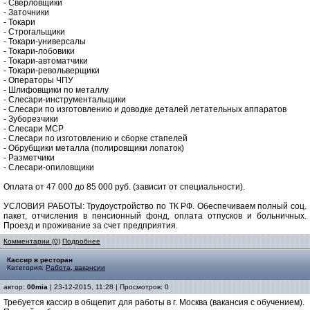
- Сверловщики
- Заточники
- Токари
- Строгальщики
- Токари-универсалы
- Токари-лобовики
- Токари-автоматчики
- Токари-револьверщики
- Операторы ЧПУ
- Шлифовщики по металлу
- Слесари-инструментальщики
- Слесари по изготовлению и доводке деталей летательных аппаратов
- Зуборезчики
- Слесари МСР
- Слесари по изготовлению и сборке стапелей
- Обрубщики металла (полировщики лопаток)
- Разметчики
- Слесари-опиловщики
Оплата от 47 000 до 85 000 руб. (зависит от специальности).
УСЛОВИЯ РАБОТЫ: Трудоустройство по ТК РФ. Обеспечиваем полный соц.
пакет, отчисления в пенсионный фонд, оплата отпусков и больничных.
Проезд и проживание за счет предприятия.
Комментарии (0)
Подробнее
Кассир в ресторан
Категория:
Работа, вакансии
автор:
00mia
| 23-12-2015, 11:28 | Просмотров: 0
Требуется кассир в общепит для работы в г. Москва (вакансия с обучением).