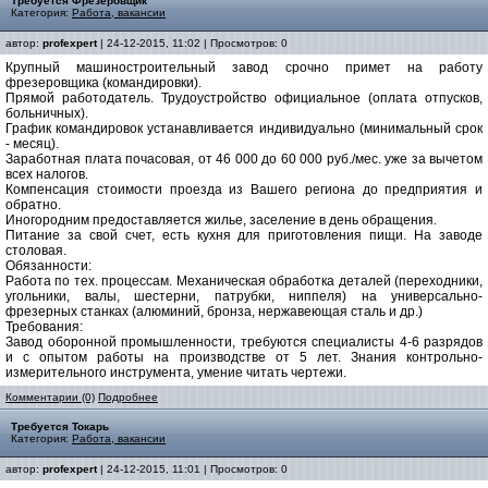
Требуется Фрезеровщик
Категория:
Работа, вакансии
автор:
profexpert
| 24-12-2015, 11:02 | Просмотров: 0
Крупный машиностроительный завод срочно примет на работу
фрезеровщика (командировки).
Прямой работодатель. Трудоустройство официальное (оплата отпусков,
больничных).
График командировок устанавливается индивидуально (минимальный срок
- месяц).
Заработная плата почасовая, от 46 000 до 60 000 руб./мес. уже за вычетом
всех налогов.
Компенсация стоимости проезда из Вашего региона до предприятия и
обратно.
Иногородним предоставляется жилье, заселение в день обращения.
Питание за свой счет, есть кухня для приготовления пищи. На заводе
столовая.
Обязанности:
Работа по тех. процессам. Механическая обработка деталей (переходники,
угольники, валы, шестерни, патрубки, ниппеля) на универсально-
фрезерных станках (алюминий, бронза, нержавеющая сталь и др.)
Требования:
Завод оборонной промышленности, требуются специалисты 4-6 разрядов
и с опытом работы на производстве от 5 лет. Знания контрольно-
измерительного инструмента, умение читать чертежи.
Комментарии (0)
Подробнее
Требуется Токарь
Категория:
Работа, вакансии
автор:
profexpert
| 24-12-2015, 11:01 | Просмотров: 0