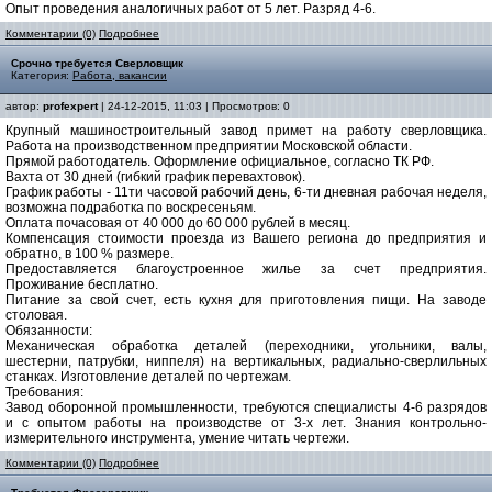
Опыт проведения аналогичных работ от 5 лет. Разряд 4-6.
Комментарии (0)
Подробнее
Срочно требуется Сверловщик
Категория:
Работа, вакансии
автор:
profexpert
| 24-12-2015, 11:03 | Просмотров: 0
Крупный машиностроительный завод примет на работу сверловщика.
Работа на производственном предприятии Московской области.
Прямой работодатель. Оформление официальное, согласно ТК РФ.
Вахта от 30 дней (гибкий график перевахтовок).
График работы - 11ти часовой рабочий день, 6-ти дневная рабочая неделя,
возможна подработка по воскресеньям.
Оплата почасовая от 40 000 до 60 000 рублей в месяц.
Компенсация стоимости проезда из Вашего региона до предприятия и
обратно, в 100 % размере.
Предоставляется благоустроенное жилье за счет предприятия.
Проживание бесплатно.
Питание за свой счет, есть кухня для приготовления пищи. На заводе
столовая.
Обязанности:
Механическая обработка деталей (переходники, угольники, валы,
шестерни, патрубки, ниппеля) на вертикальных, радиально-сверлильных
станках. Изготовление деталей по чертежам.
Требования:
Завод оборонной промышленности, требуются специалисты 4-6 разрядов
и с опытом работы на производстве от 3-х лет. Знания контрольно-
измерительного инструмента, умение читать чертежи.
Комментарии (0)
Подробнее