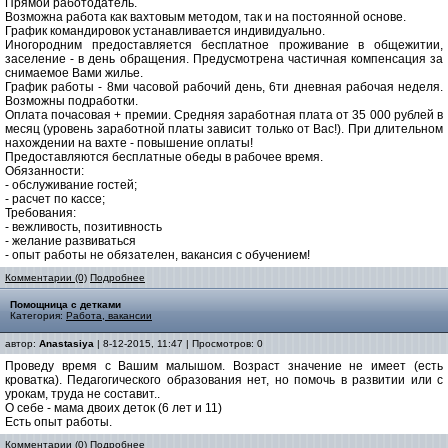
Прямой работодатель.
Возможна работа как вахтовым методом, так и на постоянной основе.
График командировок устанавливается индивидуально.
Иногородним предоставляется бесплатное проживание в общежитии,
заселение - в день обращения. Предусмотрена частичная компенсация за
снимаемое Вами жилье.
График работы - 8ми часовой рабочий день, 6ти дневная рабочая неделя.
Возможны подработки.
Оплата почасовая + премии. Средняя заработная плата от 35 000 рублей в
месяц (уровень заработной платы зависит только от Вас!). При длительном
нахождении на вахте - повышение оплаты!
Предоставляются бесплатные обеды в рабочее время.
Обязанности:
- обслуживание гостей;
- расчет по кассе;
Требования:
- вежливость‚ позитивность
- желание развиваться
- опыт работы не обязателен, вакансия с обучением!
Комментарии (0)
Подробнее
Помощница с детками
Категория:
Работа, вакансии
автор:
Anastasiya
| 8-12-2015, 11:47 | Просмотров: 0
Проведу время с Вашим малышом. Возраст значение не имеет (есть
кроватка). Педагогического образования нет, но помочь в развитии или с
урокам, труда не составит..
О себе - мама двоих деток (6 лет и 11)
Есть опыт работы.
Комментарии (0)
Подробнее