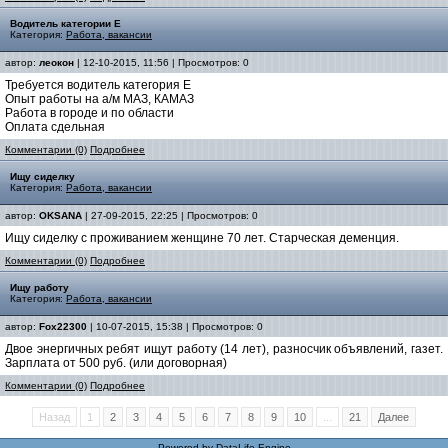
Водитель категории Е
Категория:
Работа, вакансии
автор:
леокон
| 12-10-2015, 11:56 | Просмотров: 0
Требуется водитель категория Е
Опыт работы на а/м МАЗ, КАМАЗ
Работа в городе и по области
Оплата сдельная
Комментарии (0)
Подробнее
Ищу сиделку
Категория:
Работа, вакансии
автор:
OKSANA
| 27-09-2015, 22:25 | Просмотров: 0
Ищу сиделку с проживанием женщине 70 лет. Старческая деменция.
Комментарии (0)
Подробнее
Ищу работу
Категория:
Работа, вакансии
автор:
Fox22300
| 10-07-2015, 15:38 | Просмотров: 0
Двое энергичных ребят ищут работу (14 лет), разносчик объявлений, газет.
Зарплата от 500 руб. (или договорная)
Комментарии (0)
Подробнее
Назад
1
2
3
4
5
6
7
8
9
10
...
21
Далее
Powered by
DataLife Engine