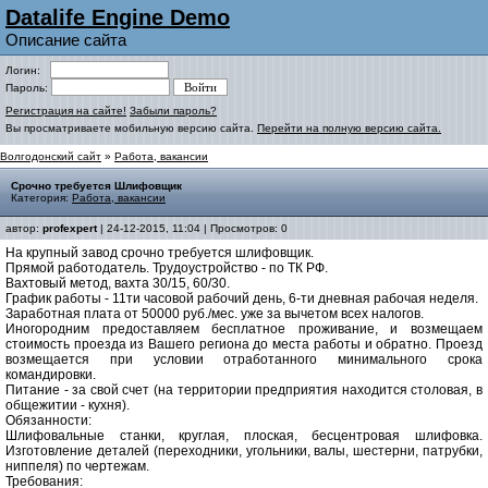
Datalife Engine Demo
Описание сайта
Логин:
Пароль:
Регистрация на сайте!
Забыли пароль?
Вы просматриваете мобильную версию сайта.
Перейти на полную версию сайта.
Волгодонский сайт
»
Работа, вакансии
Срочно требуется Шлифовщик
Категория:
Работа, вакансии
автор:
profexpert
| 24-12-2015, 11:04 | Просмотров: 0
На крупный завод срочно требуется шлифовщик.
Прямой работодатель. Трудоустройство - по ТК РФ.
Вахтовый метод, вахта 30/15, 60/30.
График работы - 11ти часовой рабочий день, 6-ти дневная рабочая неделя.
Заработная плата от 50000 руб./мес. уже за вычетом всех налогов.
Иногородним предоставляем бесплатное проживание, и возмещаем
стоимость проезда из Вашего региона до места работы и обратно. Проезд
возмещается при условии отработанного минимального срока
командировки.
Питание - за свой счет (на территории предприятия находится столовая, в
общежитии - кухня).
Обязанности:
Шлифовальные станки, круглая, плоская, бесцентровая шлифовка.
Изготовление деталей (переходники, угольники, валы, шестерни, патрубки,
ниппеля) по чертежам.
Требования: