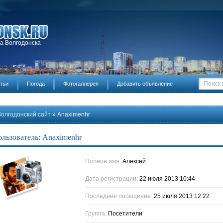
да Волгодонска
тьи
Погода
Фотогаллерея
Добавить объявление
Волгодонский сайт
» Anaximenhr
льзователь: Anaximenhr
Полное имя:
Алексей
Дата регистрации:
22 июля 2013 10:44
Последнее посещение:
25 июля 2013 12:22
Группа:
Посетители