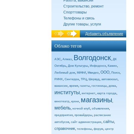
Работа, вакансии
Строительство, ремонт
Спорттовары
Телефоны и связь
Другие товары, услуги
Добавить объявление
Облако тегов
Волгодонск
,
,
,
АЭС
Алмаз
ДК
,
,
,
,
Октябрь
Дом Культуры
Инфодонск
Камин
ООО
,
,
,
,
,
Любимый дом
МИФИ
Мвидео
Поиск
,
,
,
,
,
РИНХ
Синтерра
ТРЦ
Шервуд
автовокзал
,
,
,
,
,
вакансии
время
газеты
гостиницы
дома
институты
,
,
,
интернет
карта города
магазины
,
,
,
кинотеатр
кухни
мебель
,
,
,
ночной клуб
объявления
,
,
предприятия
провайдеры
расписание
сайты
,
,
,
автобусов
сайт администрации
справочник
,
,
,
телефоны
форум
центр