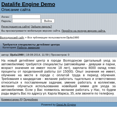
Datalife Engine Demo
Описание сайта
Логин:
Пароль:
Регистрация на сайте!
Забыли пароль?
Вы просматриваете мобильную версию сайта.
Перейти на полную версию сайта.
Волгодонский сайт
» Все публикации пользователя Djulia1980
Требуются специалисты детейлинг центра
Категория:
Работа, вакансии
автор:
Djulia1980
| 18-08-2014, 11:59 | Просмотров: 0
На новый детейлинг центр в городе Волгодонске (детальный уход за
автомобилями) требуются специалисты (автомойщики - девушки и парни,
возраст значения не имеет после 18 лет), зарплата 8000 оклад плюс
проценты от проделанной работы (от 15000). Опыт значения не имеет,
обучение на месте в городе с оплатой труда в период обучения.
Требования к кандидатам - желание работать тщательно и ответственно
относиться к поставленным задачам, умение работать в коллективе,
желание обучаться использованию новейшей химии для ухода за
автомобилями. Если у Вас появилось желание работать у Нас, то будем
рады видеть Вас по адресу ул. Карла Маркса, 35, или звоните по телефону.
Комментарии (0)
Подробнее
Powered by
DataLife Engine