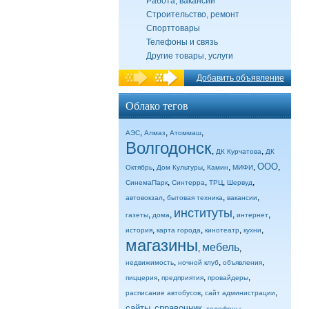
Работа, вакансии
Строительство, ремонт
Спорттовары
Телефоны и связь
Другие товары, услуги
Добавить объявление
Облако тегов
,
,
,
АЭС
Алмаз
Атоммаш
Волгодонск
,
,
ДК Курчатова
ДК
ООО
,
,
,
,
,
Октябрь
Дом Культуры
Камин
МИФИ
,
,
,
,
СинемаПарк
Синтерра
ТРЦ
Шервуд
,
,
,
автовокзал
бытовая техника
вакансии
институты
,
,
,
,
газеты
дома
интернет
,
,
,
,
история
карта города
кинотеатр
кухни
магазины
мебель
,
,
,
,
,
недвижимость
ночной клуб
объявления
,
,
,
пиццерия
предприятия
провайдеры
,
,
расписание автобусов
сайт администрации
сайты
справочник
,
,
,
телефоны