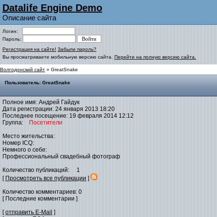
Datalife Engine Demo
Описание сайта
Логин:
Пароль:
Регистрация на сайте!
Забыли пароль?
Вы просматриваете мобильную версию сайта.
Перейти на полную версию сайта.
Волгодонский сайт
» GreatSnake
Пользователь: GreatSnake
Полное имя: Андрей Гайдук
Дата регистрации: 24 января 2013 18:20
Последнее посещение: 19 февраля 2014 12:12
Группа:
Посетители
Место жительства:
Номер ICQ:
Немного о себе:
Профессиональный свадебный фотограф
Количество публикаций: 1
[
Просмотреть все публикации
]
Количество комментариев: 0
[ Последние комментарии ]
[
отправить E-Mail
]