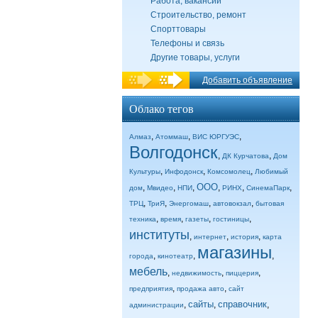
Работа, вакансии
Строительство, ремонт
Спорттовары
Телефоны и связь
Другие товары, услуги
Добавить объявление
Облако тегов
,
,
,
Алмаз
Атоммаш
ВИС ЮРГУЭС
Волгодонск
,
,
ДК Курчатова
Дом
,
,
,
Культуры
Инфодонск
Комсомолец
Любимый
ООО
,
,
,
,
,
,
дом
Мвидео
НПИ
РИНХ
СинемаПарк
,
,
,
,
ТРЦ
ТриЯ
Энергомаш
автовокзал
бытовая
,
,
,
,
техника
время
газеты
гостиницы
институты
,
,
,
интернет
история
карта
магазины
,
,
,
города
кинотеатр
мебель
,
,
,
недвижимость
пиццерия
,
,
предприятия
продажа авто
сайт
сайты
справочник
,
,
,
администрации