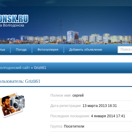
да Волгодонска
тьи
Погода
Фотогаллерея
Добавить объявление
Волгодонский сайт
» Grizli61
льзователь: Grizli61
Полное имя:
сергей
Дата регистрации:
13 марта 2013 16:31
Последнее посещение:
4 января 2014 17:41
Группа:
Посетители