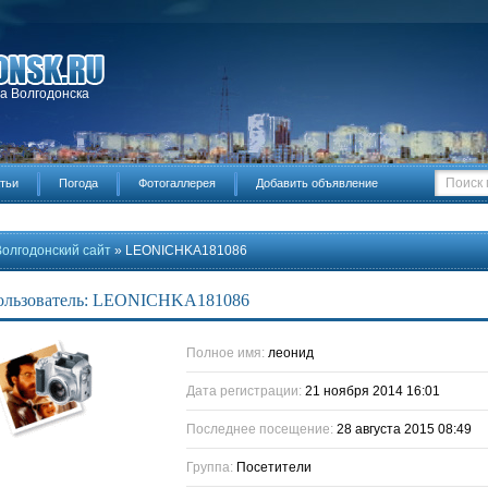
да Волгодонска
тьи
Погода
Фотогаллерея
Добавить объявление
Волгодонский сайт
» LEONICHKA181086
ользователь: LEONICHKA181086
Полное имя:
леонид
Дата регистрации:
21 ноября 2014 16:01
Последнее посещение:
28 августа 2015 08:49
Группа:
Посетители