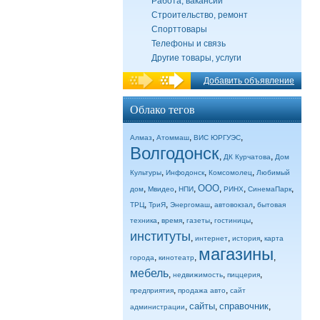
Работа, вакансии
Строительство, ремонт
Спорттовары
Телефоны и связь
Другие товары, услуги
Добавить объявление
Облако тегов
,
,
,
Алмаз
Атоммаш
ВИС ЮРГУЭС
Волгодонск
,
,
ДК Курчатова
Дом
,
,
,
Культуры
Инфодонск
Комсомолец
Любимый
ООО
,
,
,
,
,
,
дом
Мвидео
НПИ
РИНХ
СинемаПарк
,
,
,
,
ТРЦ
ТриЯ
Энергомаш
автовокзал
бытовая
,
,
,
,
техника
время
газеты
гостиницы
институты
,
,
,
интернет
история
карта
магазины
,
,
,
города
кинотеатр
мебель
,
,
,
недвижимость
пиццерия
,
,
предприятия
продажа авто
сайт
сайты
справочник
,
,
,
администрации