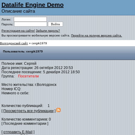
Datalife Engine Demo
Описание сайта
Логин:
Пароль:
Регистрация на сайте!
Забыли пароль?
Вы просматриваете мобильную версию сайта.
Перейти на полную версию сайта.
Волгодонский сайт
» cergik1979
Пользователь: cergik1979
Полное имя: Сергей
Дата регистрации: 26 октября 2012 20:53
Последнее посещение: 5 декабря 2012 18:50
Группа:
Посетители
Место жительства: г.Волгодонск
Номер ICQ:
Немного о себе:
Количество публикаций: 1
[
Просмотреть все публикации
]
Количество комментариев: 0
[ Последние комментарии ]
[
отправить E-Mail
]