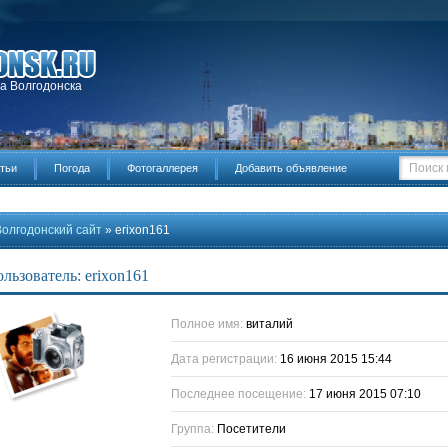
да Волгодонска
тьи
Погода
Фотогаллерея
Добавить объявление
Волгодонский сайт
» erixon161
льзователь: erixon161
Полное имя:
виталий
Дата регистрации:
16 июня 2015 15:44
Последнее посещение:
17 июня 2015 07:10
Группа:
Посетители