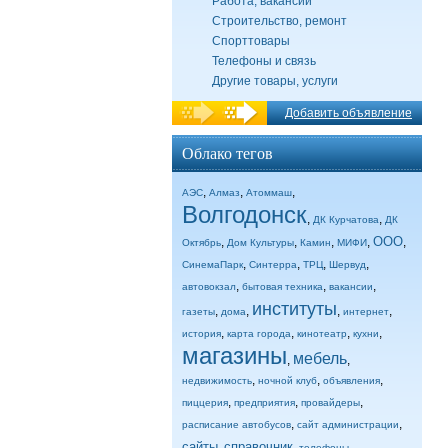
Работа, вакансии
Строительство, ремонт
Спорттовары
Телефоны и связь
Другие товары, услуги
Добавить объявление
Облако тегов
,
,
,
АЭС
Алмаз
Атоммаш
Волгодонск
,
,
ДК Курчатова
ДК
ООО
,
,
,
,
,
Октябрь
Дом Культуры
Камин
МИФИ
,
,
,
,
СинемаПарк
Синтерра
ТРЦ
Шервуд
,
,
,
автовокзал
бытовая техника
вакансии
институты
,
,
,
,
газеты
дома
интернет
,
,
,
,
история
карта города
кинотеатр
кухни
магазины
мебель
,
,
,
,
,
недвижимость
ночной клуб
объявления
,
,
,
пиццерия
предприятия
провайдеры
,
,
расписание автобусов
сайт администрации
сайты
справочник
,
,
,
телефоны