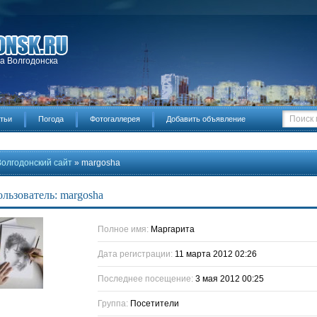
да Волгодонска
тьи
Погода
Фотогаллерея
Добавить объявление
Волгодонский сайт
» margosha
льзователь: margosha
Полное имя:
Маргарита
Дата регистрации:
11 марта 2012 02:26
Последнее посещение:
3 мая 2012 00:25
Группа:
Посетители