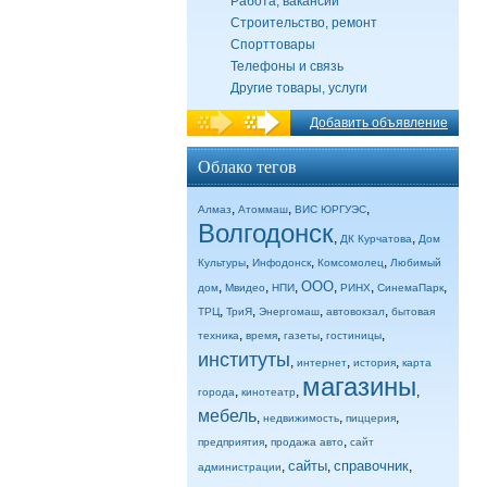
Работа, вакансии
Строительство, ремонт
Спорттовары
Телефоны и связь
Другие товары, услуги
Добавить объявление
Облако тегов
,
,
,
Алмаз
Атоммаш
ВИС ЮРГУЭС
Волгодонск
,
,
ДК Курчатова
Дом
,
,
,
Культуры
Инфодонск
Комсомолец
Любимый
ООО
,
,
,
,
,
,
дом
Мвидео
НПИ
РИНХ
СинемаПарк
,
,
,
,
ТРЦ
ТриЯ
Энергомаш
автовокзал
бытовая
,
,
,
,
техника
время
газеты
гостиницы
институты
,
,
,
интернет
история
карта
магазины
,
,
,
города
кинотеатр
мебель
,
,
,
недвижимость
пиццерия
,
,
предприятия
продажа авто
сайт
сайты
справочник
,
,
,
администрации