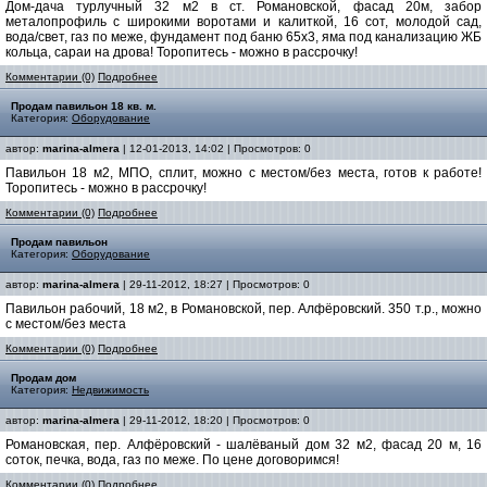
Дом-дача турлучный 32 м2 в ст. Романовской, фасад 20м, забор
металопрофиль с широкими воротами и калиткой, 16 сот, молодой сад,
вода/свет, газ по меже, фундамент под баню 65х3, яма под канализацию ЖБ
кольца, сараи на дрова! Торопитесь - можно в рассрочку!
Комментарии (0)
Подробнее
Продам павильон 18 кв. м.
Категория:
Оборудование
автор:
marina-almera
| 12-01-2013, 14:02 | Просмотров: 0
Павильон 18 м2, МПО, сплит, можно с местом/без места, готов к работе!
Торопитесь - можно в рассрочку!
Комментарии (0)
Подробнее
Продам павильон
Категория:
Оборудование
автор:
marina-almera
| 29-11-2012, 18:27 | Просмотров: 0
Павильон рабочий, 18 м2, в Романовской, пер. Алфёровский. 350 т.р., можно
с местом/без места
Комментарии (0)
Подробнее
Продам дом
Категория:
Недвижимость
автор:
marina-almera
| 29-11-2012, 18:20 | Просмотров: 0
Романовская, пер. Алфёровский - шалёваный дом 32 м2, фасад 20 м, 16
соток, печка, вода, газ по меже. По цене договоримся!
Комментарии (0)
Подробнее