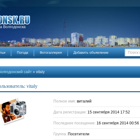
да Волгодонска
тьи
Погода
Фотогаллерея
Добавить объявление
Волгодонский сайт
» vitaly
льзователь: vitaly
Полное имя:
виталий
Дата регистрации:
15 сентября 2014 17:52
Последнее посещение:
16 сентября 2014 00:56
Группа:
Посетители