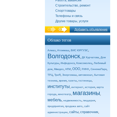
Работа, вакансии
Строительство, ремонт
Спорттовары
Телефоны и связь
Другие товары, услуги
Добавить объявление
Облако тегов
,
,
,
Алмаз
Атоммаш
ВИС ЮРГУЭС
Волгодонск
,
,
ДК Курчатова
Дом
,
,
,
Культуры
Инфодонск
Комсомолец
Любимый
ООО
,
,
,
,
,
,
дом
Мвидео
НПИ
РИНХ
СинемаПарк
,
,
,
,
ТРЦ
ТриЯ
Энергомаш
автовокзал
бытовая
,
,
,
,
техника
время
газеты
гостиницы
институты
,
,
,
интернет
история
карта
магазины
,
,
,
города
кинотеатр
мебель
,
,
,
недвижимость
пиццерия
,
,
предприятия
продажа авто
сайт
сайты
справочник
,
,
,
администрации