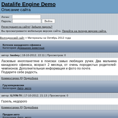
Datalife Engine Demo
Описание сайта
Логин:
Пароль:
Регистрация на сайте!
Забыли пароль?
Вы просматриваете мобильную версию сайта.
Перейти на полную версию сайта.
Волгодонский сайт
» Материалы за Октябрь 2012 года
Котенок канадского сфинкса
Категория:
Домашние животные
автор:
baobey
| 18-10-2012, 22:11 | Просмотров: 0
Ласковые инопланетяне в поисках самых любящих ручек. Два мальчика
канадского сфинкса, возраст 2 месяца, от очень породистых родителей-
чемпионов. Дополнительная информация и фото по почте.
Подарите себе радость.
Комментарии (0)
Подробнее
Грузоперевозки
Категория:
Авто, мото
автор:
ILIYIN-70
| 17-10-2012, 21:13 | Просмотров: 0
Газель, недорого
Комментарии (0)
Подробнее
Продам авто
Категория:
Авто, мото