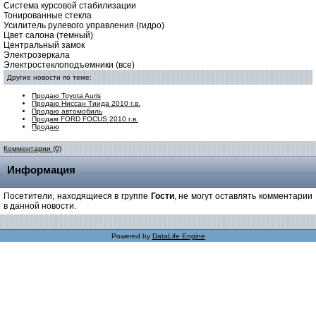
Система курсовой стабилизации
Тонированные стекла
Усилитель рулевого управления (гидро)
Цвет салона (темный)
Центральный замок
Электрозеркала
Электростеклоподъемники (все)
Другие новости по теме:
Продаю Toyota Auris
Продаю Ниссан Тиида 2010 г.в.
Продаю автомобиль
Продам FORD FOCUS 2010 г.в.
Продаю
Комментарии (0)
Информация
Посетители, находящиеся в группе
Гости
, не могут оставлять комментарии
в данной новости.
Powered by
DataLife Engine