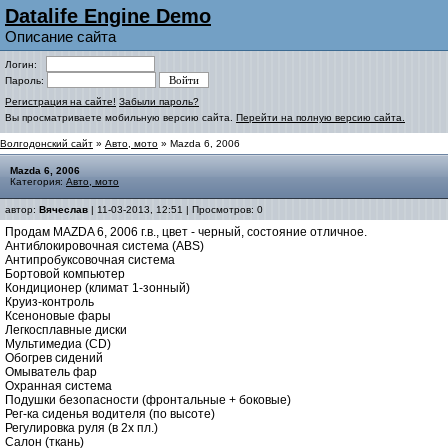
Datalife Engine Demo
Описание сайта
Логин:
Пароль:
Регистрация на сайте!
Забыли пароль?
Вы просматриваете мобильную версию сайта.
Перейти на полную версию сайта.
Волгодонский сайт
»
Авто, мото
» Mazda 6, 2006
Mazda 6, 2006
Категория:
Авто, мото
автор:
Вячеслав
| 11-03-2013, 12:51 | Просмотров: 0
Продам MAZDA 6, 2006 г.в., цвет - черный, состояние отличное.
Антиблокировочная система (ABS)
Антипробуксовочная система
Бортовой компьютер
Кондиционер (климат 1-зонный)
Круиз-контроль
Ксеноновые фары
Легкосплавные диски
Мультимедиа (CD)
Обогрев сидений
Омыватель фар
Охранная система
Подушки безопасности (фронтальные + боковые)
Рег-ка сиденья водителя (по высоте)
Регулировка руля (в 2х пл.)
Салон (ткань)