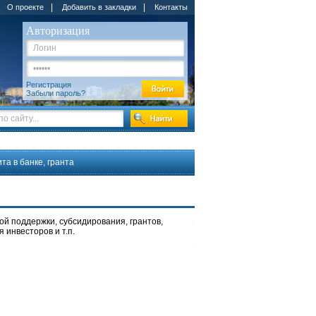
|
|
О проекте
Добавить в закладки
Контакты
Авторизация
Регистрация
Забыли пароль?
та в банке, гранта
ой поддержки, субсидирования, грантов,
 инвесторов и т.п.