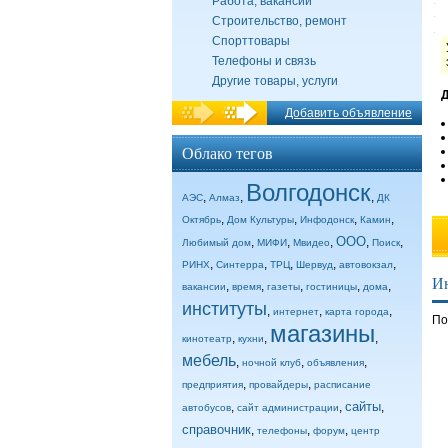
Работа, вакансии
Строительство, ремонт
Спорттовары
Телефоны и связь
Другие товары, услуги
Д
Добавить объявление
Облако тегов
Волгодонск
,
,
,
АЭС
Алмаз
ДК
,
,
,
,
Октябрь
Дом Культуры
Инфодонск
Камин
ООО
,
,
,
,
,
Любимый дом
МИФИ
Мвидео
Поиск
,
,
,
,
,
РИНХ
Синтерра
ТРЦ
Шервуд
автовокзал
И
,
,
,
,
,
вакансии
время
газеты
гостиницы
дома
институты
,
,
,
интернет
карта города
По
магазины
,
,
,
кинотеатр
кухни
мебель
,
,
,
ночной клуб
объявления
,
,
предприятия
провайдеры
расписание
сайты
,
,
,
автобусов
сайт администрации
справочник
,
,
,
телефоны
форум
центр