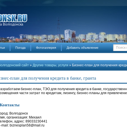
да Волгодонска
тьи
Погода
Фотогаллерея
Добавить объявление
Волгодонский сайт
»
Другие товары, услуги
» Бизнес-план для получения креди
знес-план для получения кредита в банке, гранта
азработаем бизнес-план, ТЭО для получения кредита в банке, государственн
озмещения части затрат по кредитам, лизингу, бизнес-планы для привлечения
Контакты
ород: Волгодонск
мя, организация: Михаил
елефон, адрес: 89033230441
-mail: biznesplan58@mail.ru