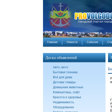
городской портал горо
Главная
Новости
События
Ста
Доска объявлений
Авто, мото
Би
Бытовая техника
Всё для дома
Р
в
Детские товары
Домашние животные
Компьютеры, софт
Красота и здоровье
Г
Недвижимость
И
Т
Оборудование
E