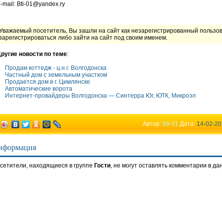
-mail: Bti-01@yandex.ry
Уважаемый посетитель, Вы зашли на сайт как незарегистрированный пользо
зарегистрироваться либо зайти на сайт под своим именем.
ругие новости по теме
:
Продам коттедж - ц.н.г. Волгодонска
Частный дом с земельным участком
Продается дом в г. Цимлянске
Автоматические ворота
Интернет-провайдеры Волгодонска — Синтерра Юг, ЮТК, Микроэл
Автор:
Bti-01
Дата:
14-02-20
нформация
сетители, находящиеся в группе
Гости
, не могут оставлять комментарии в да