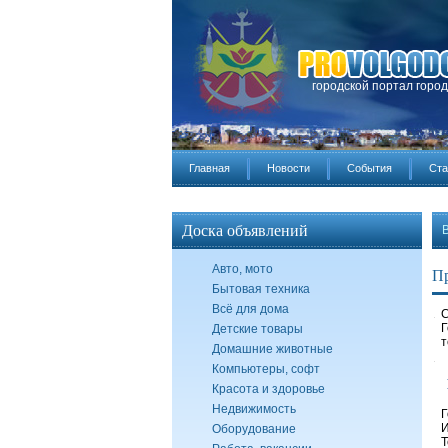
городской портал горо
Главная
Новости
События
Ста
Доска объявлений
Авто, мото
Пр
Бытовая техника
Всё для дома
С
Г
Детские товары
т
Домашние животные
Компьютеры, софт
Красота и здоровье
Недвижимость
Г
И
Оборудование
Т