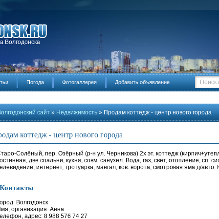
да Волгодонска
тьи
Погода
Фотогаллерея
Добавить объявление
Волгодонский сайт
»
Недвижимость
» Продам коттедж - центр нового города
одам коттедж - центр нового города
таро-Солёный, пер. Озёрный (р-н ул. Черникова) 2х эт. коттедж (кирпич+утепл.)
остинная, две спальни, кухня, совм. санузел. Вода, газ, свет, отопление, сп. си
елевидение, интернет, тротуарка, мангал, ков. ворота, смотровая яма д/авто.
Контакты
ород: Волгодонск
мя, организация: Анна
елефон, адрес: 8 988 576 74 27