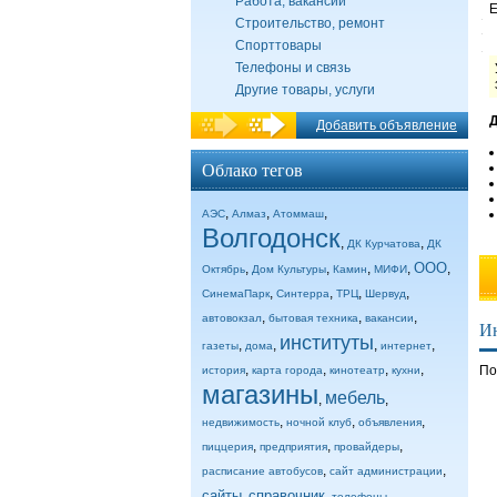
Работа, вакансии
E
Строительство, ремонт
Спорттовары
Телефоны и связь
Другие товары, услуги
Д
Добавить объявление
Облако тегов
,
,
,
АЭС
Алмаз
Атоммаш
Волгодонск
,
,
ДК Курчатова
ДК
ООО
,
,
,
,
,
Октябрь
Дом Культуры
Камин
МИФИ
,
,
,
,
СинемаПарк
Синтерра
ТРЦ
Шервуд
,
,
,
автовокзал
бытовая техника
вакансии
И
институты
,
,
,
,
газеты
дома
интернет
,
,
,
,
По
история
карта города
кинотеатр
кухни
магазины
мебель
,
,
,
,
,
недвижимость
ночной клуб
объявления
,
,
,
пиццерия
предприятия
провайдеры
,
,
расписание автобусов
сайт администрации
сайты
справочник
,
,
,
телефоны