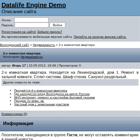
Datalife Engine Demo
Описание сайта
Логин:
Пароль:
Регистрация на сайте!
Забыли пароль?
Вы просматриваете мобильную версию сайта.
Перейти на полную версию сайта.
Волгодонский сайт
»
Недвижимость
» 2-х комнатная квартира
2-х комнатная квартира
Категория:
Недвижимость
автор:
Игорь 17
| 22-05-2012, 18:48 | Просмотров: 0
2-х комнатная квартира. Находится на Ленинградской, дом 1. Ремонт в
зальной комнате. Сплит-система. Шкаф-стенка. Санузел раздельный.
Другие новости по теме:
Продаётся 4-х комнатная квартира
Где находится город Волгодонск на карте России
Wi-Fi интернет, ремонт и настройка бытовой техники
Продаю 2х комн. кв.
Частный дом с земельным участком
Комментарии (0)
Информация
Посетители, находящиеся в группе
Гости
, не могут оставлять комментарии
в данной новости.