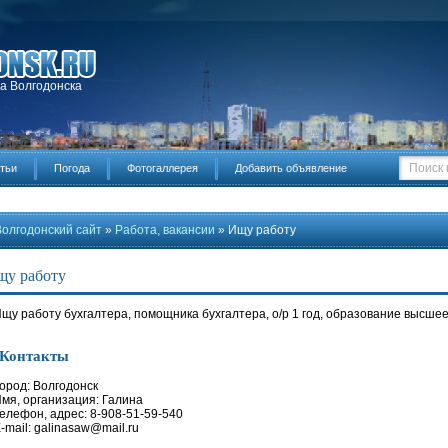
да Волгодонска
тьи
Погода
Фотогаллерея
Добавить объявление
Волгодонский сайт
»
Работа, вакансии
» Ищу работу
щу работу
щу работу бухгалтера, помощника бухгалтера, о/р 1 год, образование высшее
Контакты
ород: Волгодонск
мя, организация: Галина
елефон, адрес: 8-908-51-59-540
-mail: galinasaw@mail.ru