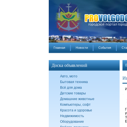
городской портал горо
Главная
Новости
События
Ста
Доска объявлений
Авто, мото
И
Бытовая техника
Всё для дома
И
Детские товары
Домашние животные
Компьютеры, софт
Г
Красота и здоровье
И
Недвижимость
Т
E
Оборудование