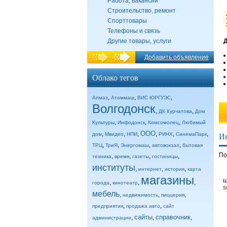
Работа, вакансии
Строительство, ремонт
Спорттовары
Телефоны и связь
Другие товары, услуги
Д
Добавить объявление
Облако тегов
,
,
,
Алмаз
Атоммаш
ВИС ЮРГУЭС
Волгодонск
,
,
ДК Курчатова
Дом
,
,
,
Культуры
Инфодонск
Комсомолец
Любимый
ООО
,
,
,
,
,
,
дом
Мвидео
НПИ
РИНХ
СинемаПарк
И
,
,
,
,
ТРЦ
ТриЯ
Энергомаш
автовокзал
бытовая
По
,
,
,
,
техника
время
газеты
гостиницы
институты
,
,
,
интернет
история
карта
магазины
ш
,
,
,
города
кинотеатр
s
мебель
,
,
,
недвижимость
пиццерия
,
,
предприятия
продажа авто
сайт
сайты
справочник
,
,
,
администрации