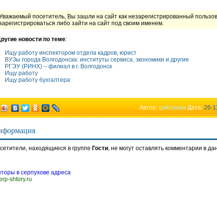
Уважаемый посетитель, Вы зашли на сайт как незарегистрированный пользо
зарегистрироваться либо зайти на сайт под своим именем.
ругие новости по теме
:
Ищу работу инспектором отдела кадров, юрист
ВУЗы города Волгодонска: институты сервиса, экономики и другие
РГЭУ (РИНХ) – филиал в г. Волгодонск
Ищу работу
Ищу работу бухгалтера
Автор:
galinasaw
Дата:
26-1
нформация
сетители, находящиеся в группе
Гости
, не могут оставлять комментарии в да
торы в серпухове адреса
erp-shtory.ru