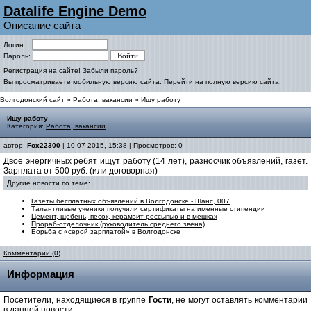
Datalife Engine Demo
Описание сайта
Логин:
Пароль:
Регистрация на сайте!
Забыли пароль?
Вы просматриваете мобильную версию сайта.
Перейти на полную версию сайта.
Волгодонский сайт
»
Работа, вакансии
» Ищу работу
Ищу работу
Категория:
Работа, вакансии
автор:
Fox22300
| 10-07-2015, 15:38 | Просмотров: 0
Двое энергичных ребят ищут работу (14 лет), разносчик объявлений, газет.
Зарплата от 500 руб. (или договорная)
Другие новости по теме:
Газеты бесплатных объявлений в Волгодонске - Шанс, 007
Талантливые ученики получили сертификаты на именные стипендии
Цемент, щебень, песок, керамзит россыпью и в мешках
Прораб-отделочник (руководитель среднего звена)
Борьба с «серой зарплатой» в Волгодонске
Комментарии (0)
Информация
Посетители, находящиеся в группе
Гости
, не могут оставлять комментарии
в данной новости.