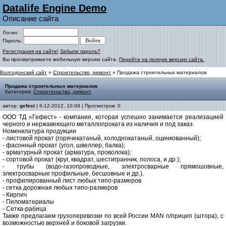
Datalife Engine Demo
Описание сайта
Логин:
Пароль:
Регистрация на сайте!
Забыли пароль?
Вы просматриваете мобильную версию сайта.
Перейти на полную версию сайта.
Волгодонский сайт
»
Строительство, ремонт
» Продажа строительных материалов
Продажа строительных материалов
Категория:
Строительство, ремонт
автор:
gefest
| 6-12-2012, 10:09 | Просмотров: 0
ООО ТД «Гефест» - компания, которая успешно занимается реализацией
черного и нержавеющего металлопроката из наличия и под заказ.
Номенклатура продукции
- листовой прокат (горячекатаный, холоднокатаный, оцинкованный);
- фасонный прокат (угол, швеллер, балка);
- арматурный прокат (арматура, проволока);
- сортовой прокат (круг, квадрат, шестигранник, полоса, и др.);
- трубы (водо-газопроводные, электросварные прямошовные,
электросварные профильные, бесшовные и др.).
- профилированный лист любых типо-размеров
- сетка дорожная любых типо-размеров
- Кирпич
- Пиломатериалы
- Сетка-рабица
Также предлагаем грузоперевозки по всей России MAN п/прицеп (штора), с
возможностью верхней и боковой загрузки.