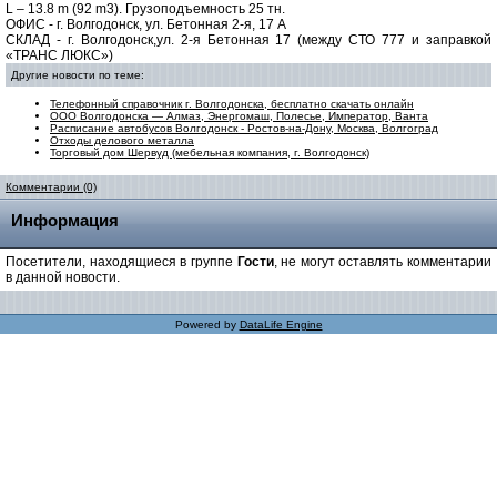
L – 13.8 m (92 m3). Грузоподъемность 25 тн.
ОФИС - г. Волгодонск, ул. Бетонная 2-я, 17 А
СКЛАД - г. Волгодонск,ул. 2-я Бетонная 17 (между СТО 777 и заправкой
«ТРАНС ЛЮКС»)
Другие новости по теме:
Телефонный справочник г. Волгодонска, бесплатно скачать онлайн
ООО Волгодонска — Алмаз, Энергомаш, Полесье, Император, Ванта
Расписание автобусов Волгодонск - Ростов-на-Дону, Москва, Волгоград
Отходы делового металла
Торговый дом Шервуд (мебельная компания, г. Волгодонск)
Комментарии (0)
Информация
Посетители, находящиеся в группе
Гости
, не могут оставлять комментарии
в данной новости.
Powered by
DataLife Engine