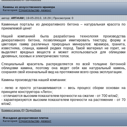
Камины из искусственного мрамора
Категория:
Строительство, ремонт
автор:
ART-KAM
| 19-05-2013, 16:29 | Просмотров: 0
Каминные порталы из декоративного бетона – натуральная красота по
приемлемой цене!
Нашей компанией была разработана технология производства
декоративного бетона, позволяющая имитировать текстуру, форму и
цветовую гамму различных природных минералов: мрамора, гранита,
известняка, сланца, камней редких пород. Такой материал не горит, не
выделяет вредных веществ и может использоваться для облицовки
дровяных, газовых и электрических топок.
Специальный краситель распределяется по всей толщине бетонной
облицовки камина, поэтому она ведет себя как натуральный камень,
сохраняя свой изначальный вид на протяжении всего срока эксплуатации.
Камины производства нашей компании:
- легко и просто устанавливаются – весь процесс сборки основан на
принципе конструктора «Лего»;
- отличаются высоким показателем прочности на сжатие - от 700 кг/см2;
- характеризуются высоким показателем прочности на растяжение - от 70
кг/см2.
Комментарии (0)
Подробнее
Фасадная декоративная плитка
Категория:
Строительство, ремонт