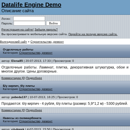
Datalife Engine Demo
Описание сайта
Логин:
Пароль:
Регистрация на сайте!
Забыли пароль?
Вы просматриваете мобильную версию сайта.
Перейти на полную версию сайта.
Волгодонский сайт
»
Строительство, ремонт
Отделочные работы
Категория:
Строительство, ремонт
автор:
Elena85
| 20-07-2013, 17:33 | Просмотров: 0
Отделочные работы. Ламинат, плитка, декоративная штукатурка, обои и
многое другое. Цены договорные.
Комментарии (0)
Подробнее
Б/у кирпич, б/у плиты
Категория:
Строительство, ремонт
автор:
pobeda137
| 10-07-2013, 16:25 | Просмотров: 0
Продаются: б/у кирпич - 4 рубля, б/у плиты (размер: 5,9*1,2 м) - 5300 рублей.
Комментарии (0)
Подробнее
Навесы из поликарбоната
Категория:
Строительство, ремонт
автор:
cit-donsk
| 4-07-2013, 15:50 | Просмотров: 0