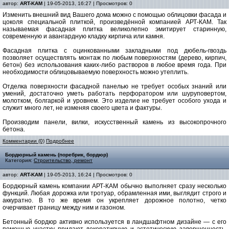
автор:
ART-KAM
| 19-05-2013, 16:27 | Просмотров: 0
Изменить внешний вид Вашего дома можно с помощью облицовки фасада и
цоколя специальной плиткой, произведённой компанией АРТ-КАМ. Так
называемая фасадная плитка великолепно эмитирует старинную,
современную и авангардную кладку кирпича или камня.
Фасадная плитка с оцинкованными закладными под дюбель-гвоздь
позволяет осуществлять монтаж по любым поверхностям (дерево, кирпич,
бетон) без использования каких-либо растворов в любое время года. При
необходимости облицовываемую поверхность можно утеплить.
Отделка поверхности фасадной панелью не требует особых знаний или
умений, достаточно уметь работать перфоратором или шуруповертом,
молотком, болгаркой и уровнем. Это изделие не требует особого ухода и
служит много лет, не изменяя своего цвета и фактуры.
Производим панели, вилки, искусственный камень из высокопрочного
бетона.
Комментарии (0)
Подробнее
Бордюрный камень (поребрик, бордюр)
Категория:
Строительство, ремонт
автор:
ART-KAM
| 19-05-2013, 16:24 | Просмотров: 0
Бордюрный камень компании АРТ-КАМ обычно выполняет сразу несколько
функций. Любая дорожка или тротуар, обрамленная ими, выглядит строго и
аккуратно. В то же время он укрепляет дорожное полотно, четко
очерчивает границу между ним и газоном.
Бетонный бордюр активно используется в ландшафтном дизайне — с его