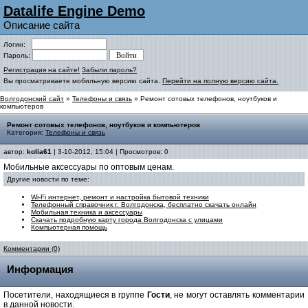
Datalife Engine Demo
Описание сайта
Логин:
Пароль:
Регистрация на сайте!
Забыли пароль?
Вы просматриваете мобильную версию сайта.
Перейти на полную версию сайта.
Волгодонский сайт
»
Телефоны и связь
» Ремонт сотовых телефонов, ноутбуков и
компьютеров
Ремонт сотовых телефонов, ноутбуков и компьютеров
Категория:
Телефоны и связь
автор:
kolia61
| 3-10-2012, 15:04 | Просмотров: 0
Мобильные аксессуары по оптовым ценам.
Другие новости по теме:
Wi-Fi интернет, ремонт и настройка бытовой техники
Телефонный справочник г. Волгодонска, бесплатно скачать онлайн
Мобильная техника и аксессуары
Скачать подробную карту города Волгодонска с улицами
Компьютерная помощь
Комментарии (0)
Информация
Посетители, находящиеся в группе
Гости
, не могут оставлять комментарии
в данной новости.