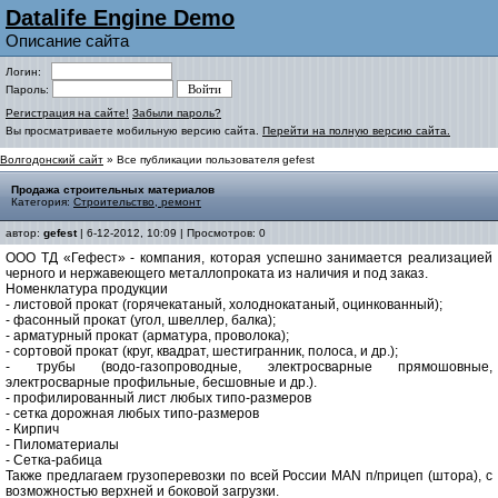
Datalife Engine Demo
Описание сайта
Логин:
Пароль:
Регистрация на сайте!
Забыли пароль?
Вы просматриваете мобильную версию сайта.
Перейти на полную версию сайта.
Волгодонский сайт
» Все публикации пользователя gefest
Продажа строительных материалов
Категория:
Строительство, ремонт
автор:
gefest
| 6-12-2012, 10:09 | Просмотров: 0
ООО ТД «Гефест» - компания, которая успешно занимается реализацией
черного и нержавеющего металлопроката из наличия и под заказ.
Номенклатура продукции
- листовой прокат (горячекатаный, холоднокатаный, оцинкованный);
- фасонный прокат (угол, швеллер, балка);
- арматурный прокат (арматура, проволока);
- сортовой прокат (круг, квадрат, шестигранник, полоса, и др.);
- трубы (водо-газопроводные, электросварные прямошовные,
электросварные профильные, бесшовные и др.).
- профилированный лист любых типо-размеров
- сетка дорожная любых типо-размеров
- Кирпич
- Пиломатериалы
- Сетка-рабица
Также предлагаем грузоперевозки по всей России MAN п/прицеп (штора), с
возможностью верхней и боковой загрузки.