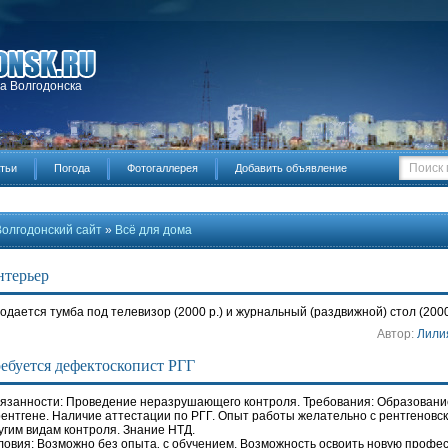
да Волгодонска
тьи
Погода
Фотогаллерея
Добавить объявление
Волгодонский сайт
»
Всё для дома
нтерьер
одается тумба под телевизор (2000 р.) и журнальный (раздвижной) стол (2000р.
Автор:
Лили
ебуется дефектоскопист РГГ
язанности: Проведение неразрушающего контроля. Требования: Образование
рентгене. Наличие аттестации по РГГ. Опыт работы желательно с рентгенов
угим видам контроля. Знание НТД.
ловия: Возможно без опыта‚ с обучением. Возможность освоить новую профе