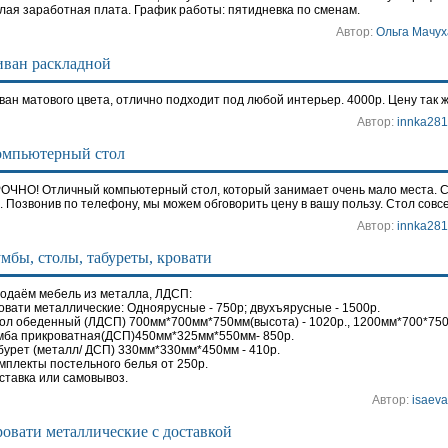
лая заработная плата. График работы: пятидневка по сменам.
Автор:
Ольга Мачух
ван раскладной
ван матового цвета, отлично подходит под любой интерьер. 4000р. Цену так 
Автор:
innka281
омпьютерный стол
ОЧНО! Отличный компьютерный стол, который занимает очень мало места. С
. Позвонив по телефону, мы можем обговорить цену в вашу пользу. Стол совс
Автор:
innka281
мбы, столы, табуреты, кровати
одаём мебель из металла, ЛДСП:
овати металлические: Одноярусные - 750р; двухъярусные - 1500р.
ол обеденный (ЛДСП) 700мм*700мм*750мм(высота) - 1020р., 1200мм*700*750
мба прикроватная(ДСП)450мм*325мм*550мм- 850р.
бурет (металл/ ДСП) 330мм*330мм*450мм - 410р.
мплекты постельного белья от 250р.
ставка или самовывоз.
Автор:
isaev
овати металлические с доставкой