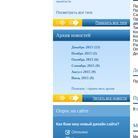
занятости
Пр
Пр
Посмотреть все теги
Са
Од
Показать все теги
дв
Та
Ко
Архив новостей
Ко
По
Ра
Декабрь 2015 (13)
Оп
Ноябрь 2015 (2)
До
Октябрь 2015 (6)
Сентябрь 2015 (9)
Д
Август 2015 (9)
Июль 2015 (9)
Пр
Показать / скрыть весь архив
Пр
Читать все новости
В 
Опрос на сайте
Как Вам наш новый дизайн сайта?
М
Отлично
Ме