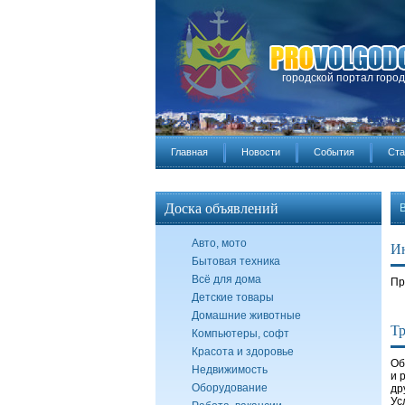
городской портал горо
Главная
Новости
События
Ста
Доска объявлений
Авто, мото
И
Бытовая техника
Всё для дома
Пр
Детские товары
Домашние животные
Тр
Компьютеры, софт
Красота и здоровье
Об
Недвижимость
и 
Оборудование
др
Ус