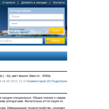
|
|
О проекте
Добавить в закладки
Контакты
Авторизация
Регистрация
Забыли пароль?
) - б/у, цвет-вишня. Вместе - 3000р.
я
18-08-2015, 21:15
Комментарии (0)
Подробнее
 средне-специальное. Общее знание о сварке
скими аппаратами. Желательна аттестация по
ссию. Официальное трудоустройство‚ соцпакет.