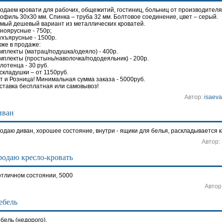
одаем кровати для рабочих, общежитий, гостиниц, больниц от производителя.
офиль 30х30 мм. Спинка – труба 32 мм. Болтовое соединение, цвет – серый.
мый дешевый вариант из металлических кроватей.
ноярусные - 750р;
ухъярусные - 1500р.
кже в продаже:
мплекты (матрац/подушка/одеяло) - 400р.
мплекты (простынь/наволочка/пододеяльник) - 200р.
лотенца - 30 руб.
складушки – от 1150руб.
т и Розница! Минимальная сумма заказа - 5000руб.
ставка бесплатная или самовывоз!
Автор:
isaev
иван
одаю диван, хорошее состояние, внутри - ящики для белья, раскладывается к
Автор:
одаю кресло-кровать
отличном состоянии, 5000
Автор
ебель
бель (недорого).