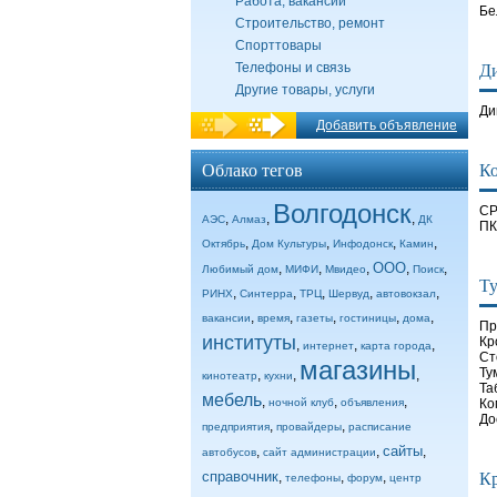
Работа, вакансии
Бе
Строительство, ремонт
Спорттовары
Телефоны и связь
Ди
Другие товары, услуги
Ди
Добавить объявление
Облако тегов
К
Волгодонск
СР
,
,
,
АЭС
Алмаз
ДК
ПК
,
,
,
,
Октябрь
Дом Культуры
Инфодонск
Камин
ООО
,
,
,
,
,
Любимый дом
МИФИ
Мвидео
Поиск
Ту
,
,
,
,
,
РИНХ
Синтерра
ТРЦ
Шервуд
автовокзал
,
,
,
,
,
вакансии
время
газеты
гостиницы
дома
Пр
институты
Кр
,
,
,
интернет
карта города
Ст
магазины
Ту
,
,
,
кинотеатр
кухни
Та
мебель
,
,
,
ночной клуб
объявления
Ко
До
,
,
предприятия
провайдеры
расписание
сайты
,
,
,
автобусов
сайт администрации
справочник
,
,
,
Кр
телефоны
форум
центр