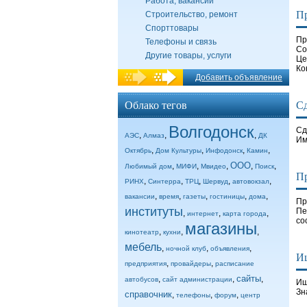
Работа, вакансии
П
Строительство, ремонт
Спорттовары
Пр
Телефоны и связь
Со
Другие товары, услуги
Це
Ко
Добавить объявление
Облако тегов
С
Волгодонск
Сд
,
,
,
АЭС
Алмаз
ДК
Им
,
,
,
,
Октябрь
Дом Культуры
Инфодонск
Камин
ООО
,
,
,
,
,
Любимый дом
МИФИ
Мвидео
Поиск
П
,
,
,
,
,
РИНХ
Синтерра
ТРЦ
Шервуд
автовокзал
,
,
,
,
,
вакансии
время
газеты
гостиницы
дома
Пр
институты
Пе
,
,
,
интернет
карта города
со
магазины
,
,
,
кинотеатр
кухни
мебель
,
,
,
ночной клуб
объявления
Ищ
,
,
предприятия
провайдеры
расписание
сайты
,
,
,
автобусов
сайт администрации
Ищ
Зн
справочник
,
,
,
телефоны
форум
центр