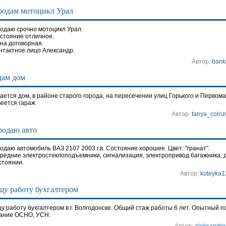
родам мотоцикл Урал
одаю срочно мотоцикл Урал.
стояние отличное.
на договорная.
нтактное лицо Александр.
Автор:
bank
дам дом
ается дом, в районе старого города, на пересечении улиц Горького и Первом
еется гараж
Автор:
tanya_colnz
родаю авто
одаю автомобиль ВАЗ 2107 2003 г.в. Состояние хорошее. Цвет: "гранат".
редние электростеклоподъемники, сигнализация, электропривод багажника, 
стоянии.
Автор:
koteyka1
у работу бухгалтером
у работу бухгалтером в г. Волгодонске. Общий стаж работы 6 лет. Опытный по
ание ОСНО, УСН.