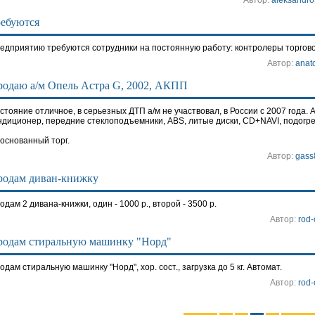
Автор:
aleksandro
ебуются
едприятию требуются сотрудники на постоянную работу: контролеры торговог
Автор:
anato
одаю а/м Опель Астра G, 2002, АКПП
стояние отличное, в серьезных ДТП а/м не участвовал, в России с 2007 года.
ндиционер, передние стеклоподъемники, ABS, литые диски, CD+NAVI, подогре
основанный торг.
Автор:
gass
родам диван-книжку
одам 2 дивана-книжки, один - 1000 р., второй - 3500 р.
Автор:
rod-
родам стиральную машинку "Норд"
одам стиральную машинку "Норд", хор. сост., загрузка до 5 кг. Автомат.
Автор:
rod-