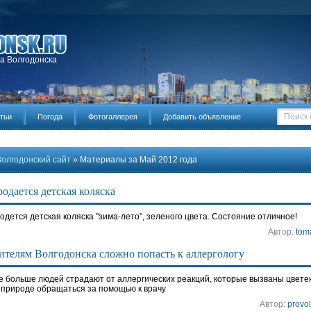
да Волгодонска
тьи
Погода
Фотогаллерея
Добавить объявление
Волгодонский сайт
» Материалы за Май 2012 года
одается детская коляска
одется детская коляска "зима-лето", зеленого цвета. Состояние отличное!
Автор:
tom
телям Волгодонска сложно попасть к аллергологу
е больше людей страдают от аллергических реакций, которые вызваны цвете
 природе обращаться за помощью к врачу
Автор:
provo