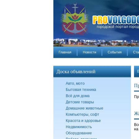
городской портал горо
Главная
Новости
События
Ста
Доска объявлений
Авто, мото
Пр
Бытовая техника
Всё для дома
Пр
Детские товары
Домашние животные
Жи
Компьютеры, софт
Красота и здоровье
Вс
Недвижимость
на
Оборудование