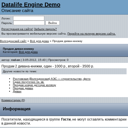
Datalife Engine Demo
Описание сайта
Логин:
Пароль:
Регистрация на сайте!
Забыли пароль?
Вы просматриваете мобильную версию сайта.
Перейти на полную версию сайта.
Волгодонский сайт
»
Всё для дома
» Продам диван-книжку
Продам диван-книжку
Категория:
Всё для дома
автор:
rod-on
| 3-05-2012, 15:40 | Просмотров: 0
Продам 2 дивана-книжки, один - 1000 р., второй - 3500 р.
Другие новости по теме:
Ростовская (Волгодонская) АЭС — строительство, фото
Сдаю посуточно 1к. кв.
Продам новую детскую коляску
Продаю диван
Диван
Комментарии (0)
Информация
Посетители, находящиеся в группе
Гости
, не могут оставлять комментарии
в данной новости.