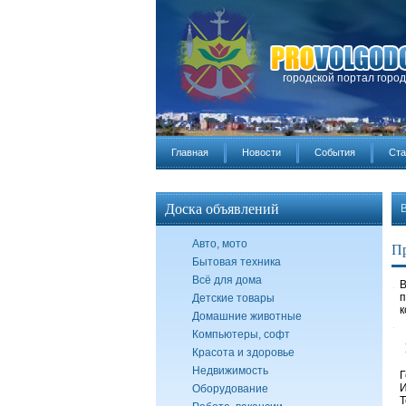
городской портал горо
Главная
Новости
События
Ста
Доска объявлений
Авто, мото
Пр
Бытовая техника
Всё для дома
В
п
Детские товары
к
Домашние животные
Компьютеры, софт
Красота и здоровье
Недвижимость
Г
И
Оборудование
Т