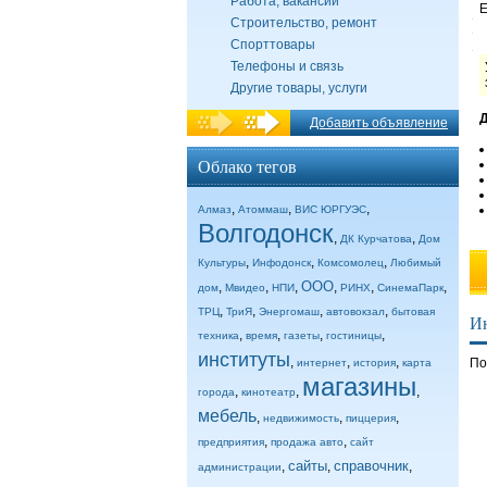
Работа, вакансии
E
Строительство, ремонт
Спорттовары
Телефоны и связь
Другие товары, услуги
Д
Добавить объявление
Облако тегов
,
,
,
Алмаз
Атоммаш
ВИС ЮРГУЭС
Волгодонск
,
,
ДК Курчатова
Дом
,
,
,
Культуры
Инфодонск
Комсомолец
Любимый
ООО
,
,
,
,
,
,
дом
Мвидео
НПИ
РИНХ
СинемаПарк
,
,
,
,
ТРЦ
ТриЯ
Энергомаш
автовокзал
бытовая
И
,
,
,
,
техника
время
газеты
гостиницы
институты
,
,
,
По
интернет
история
карта
магазины
,
,
,
города
кинотеатр
мебель
,
,
,
недвижимость
пиццерия
,
,
предприятия
продажа авто
сайт
сайты
справочник
,
,
,
администрации