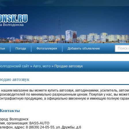
да Волгодонска
тьи
Погода
Фотогаллерея
Добавить объявление
Волгодонский сайт
»
Авто, мото
» Продаю автозвук
одаю автозвук
 нашем магазине вы можете купить автозвук, автодинамики, усилитель, авто
роизводителей по минимально разрешенным ценам. Покупая у нас, вы может
онтрафактную продукцию, а официально ввезенную и имеющую полную гаран
Контакты
ород: Волгодонск
мя, организация: BASS-AUTO
елефон, адрес: 8 (8639) 24-05-55, ул. Дружбы, д.6