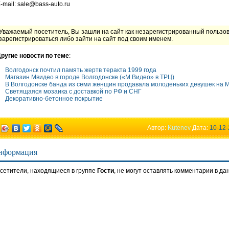
-mail: sale@bass-auto.ru
Уважаемый посетитель, Вы зашли на сайт как незарегистрированный пользо
зарегистрироваться либо зайти на сайт под своим именем.
ругие новости по теме
:
Волгодонск почтил память жертв теракта 1999 года
Магазин Мвидео в городе Волгодонске («М Видео» в ТРЦ)
В Волгодонске банда из семи женщин продавала молоденьких девушек на 
Светящаяся мозаика с доставкой по РФ и СНГ
Декоративно-бетонное покрытие
Автор:
Kutenev
Дата:
10-12-
нформация
сетители, находящиеся в группе
Гости
, не могут оставлять комментарии в да