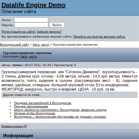
Datalife Engine Demo
Описание сайта
Логин:
Пароль:
Регистрация на сайте!
Забыли пароль?
Вы просматриваете мобильную версию сайта.
Перейти на полную версию сайта.
Волгодонский сайт
»
Авто, мото
» Грузопассажирские перевозки
Грузопассажирские перевозки
Категория:
Авто, мото
автор:
roman
| 29-07-2011, 02:45 | Просмотров: 0
Грузопассажирские перевозки: а/м "Ситроен Джампер", грузоподъемность -
2 тонны, длинна груз. отсека - 4,08 метра, объем - 14,5 куб. метра. Имеется
возможность снять сидения в салоне (пассажирских мест - 8), сидения
мягкие, удобные, откидные, большой грузовой отсек. Есть кондиционер.
МЕЖГОРОД: аккуратно, быстро и вовремя. ЦЕНА - 10 руб. за км.
Другие новости по теме:
Продажа автомобилей в Волгодонске
Продаю автопокрышки
Центр занятости населения г. Волгодонска, вакансии города
Ночные клубы Волгодонска
Волгодонск – экологическая обстановка не утешает горожан
Комментарии (0)
Информация