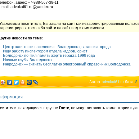
елефон, адрес: +7-988-567-38-11
-mail: advokat61.ru@yandex.ru
Уважаемый посетитель, Вы зашли на сайт как незарегистрированный пользо
зарегистрироваться либо зайти на сайт под своим именем.
ругие новости по теме
:
Центр занятости населения г. Волгодонска, вакансии города
Ищу работу инспектором отдела кадров, юрист
Волгодонск почтил память жертв теракта 1999 года
Ночные клубы Волгодонска
Инфодонск — скачать бесплатно электронный справочник Волгодонска
Автор:
advokat61.ru
Дата:
8-
нформация
сетители, находящиеся в группе
Гости
, не могут оставлять комментарии в да