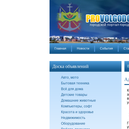
городской портал горо
Главная
Новости
События
Ста
Доска объявлений
Авто, мото
А
Бытовая техника
Всё для дома
К
а
Детские товары
в
Домашние животные
у
Компьютеры, софт
Красота и здоровье
Недвижимость
Г
Оборудование
И