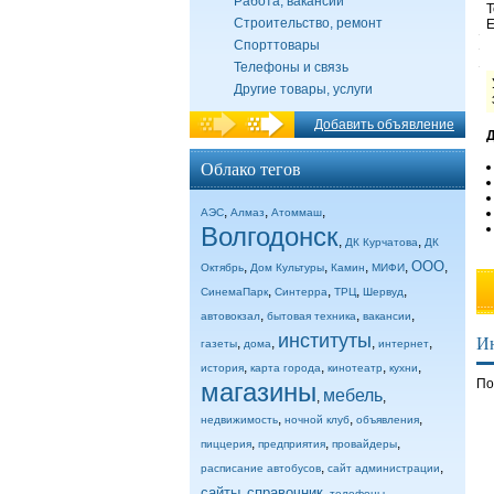
Работа, вакансии
Т
Строительство, ремонт
E
Спорттовары
Телефоны и связь
Другие товары, услуги
Добавить объявление
Д
Облако тегов
,
,
,
АЭС
Алмаз
Атоммаш
Волгодонск
,
,
ДК Курчатова
ДК
ООО
,
,
,
,
,
Октябрь
Дом Культуры
Камин
МИФИ
,
,
,
,
СинемаПарк
Синтерра
ТРЦ
Шервуд
,
,
,
автовокзал
бытовая техника
вакансии
институты
И
,
,
,
,
газеты
дома
интернет
,
,
,
,
история
карта города
кинотеатр
кухни
По
магазины
мебель
,
,
,
,
,
недвижимость
ночной клуб
объявления
,
,
,
пиццерия
предприятия
провайдеры
,
,
расписание автобусов
сайт администрации
сайты
справочник
,
,
,
телефоны