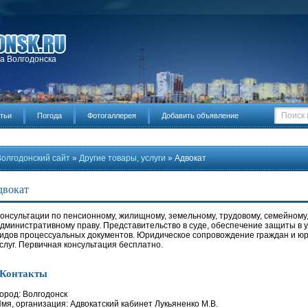
да Волгодонска
тьи
Погода
Фотогаллерея
Добавить объявление
Волгодонский сайт
»
Другие товары, услуги
» Адвокат
двокат
онсультации по пенсионному, жилищному, земельному, трудовому, семейному,
дминистративному праву. Представительство в суде, обеспечение защиты в у
идов процессуальных документов. Юридическое сопровождение граждан и юр
слуг. Первичная консультация бесплатно.
Контакты
ород: Волгодонск
мя, организация: Адвокатский кабинет Лукьяненко М.В.