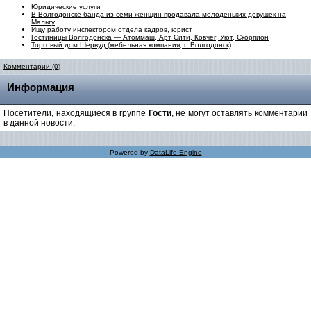
Юридические услуги
В Волгодонске банда из семи женщин продавала молоденьких девушек на
Мальту
Ищу работу инспектором отдела кадров, юрист
Гостиницы Волгодонска — Атоммаш, Арт Сити, Ковчег, Уют, Скорпион
Торговый дом Шервуд (мебельная компания, г. Волгодонск)
Комментарии (0)
Информация
Посетители, находящиеся в группе
Гости
, не могут оставлять комментарии
в данной новости.
Powered by
DataLife Engine