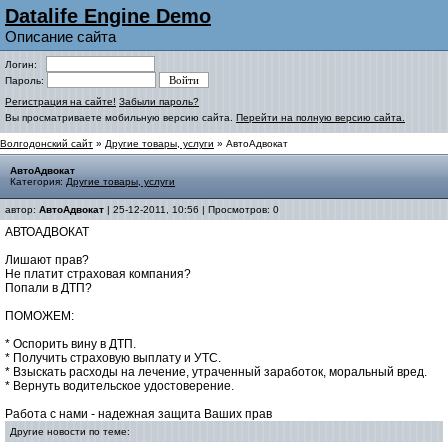
Datalife Engine Demo
Описание сайта
Логин:
Пароль:
Регистрация на сайте!
Забыли пароль?
Вы просматриваете мобильную версию сайта.
Перейти на полную версию сайта.
Волгодонский сайт
»
Другие товары, услуги
» АвтоАдвокат
АвтоАдвокат
Категория:
Другие товары, услуги
автор:
АвтоАдвокат
| 25-12-2011, 10:56 | Просмотров: 0
АВТОАДВОКАТ
Лишают прав?
Не платит страховая компания?
Попали в ДТП?
ПОМОЖЕМ:
* Оспорить вину в ДТП.
* Получить страховую выплату и УТС.
* Взыскать расходы на лечение, утраченный заработок, моральный вред.
* Вернуть водительское удостоверение.
Работа с нами - надежная защита Ваших прав
Другие новости по теме: