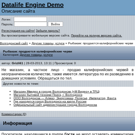
Datalife Engine Demo
Описание сайта
Логин:
Пароль:
Регистрация на сайте!
Забыли пароль?
Вы просматриваете мобильную версию сайта.
Перейти на полную версию сайта.
Волгодонский сайт
»
Другие товары, услуги
» Рыбакам: продаются калифорнийские черви
Рыбакам: продаются калифорнийские черви
Категория:
Другие товары, услуги
автор:
Grizli61
| 28-03-2013, 13:11 | Просмотров: 0
Не магазин, а частное лицо - продаю калифорнийских червей в
неограниченном количестве, также имеется литература по их разведению в
домашних условиях. Обращаться по тел.
Другие новости по теме:
Магазин Мвидео в городе Волгодонске («М Видео» в ТРЦ)
Магазин бытовой техники Поиск, г. Волгодонск
ООО Волгодонска — Алмаз, Энергомаш, Полесье, Император, Ванта
Где находится город Волгодонск на карте России
Официальный сайт администрации города Волгодонска
Комментарии (0)
Информация
Посетители, находящиеся в группе
Гости
, не могут оставлять комментарии