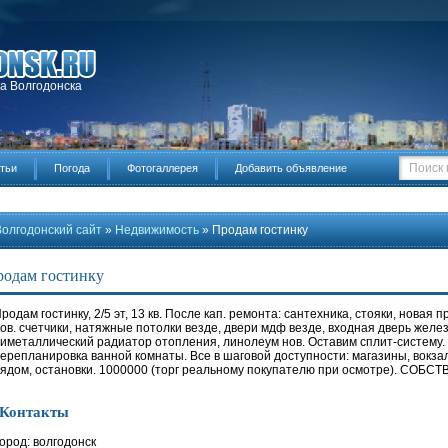
да Волгодонска
тьи
Погода
Фотогаллерея
Добавить объявление
Волгодонский сайт
»
Недвижимость
» Продам гостинку
одам гостинку
родам гостинку, 2/5 эт, 13 кв. После кап. ремонта: сантехника, стояки, новая
ов. счетчики, натяжные потолки везде, двери мдф везде, входная дверь желе
иметаллический радиатор отопления, линолеум нов. Оставим сплит-систему.
ерепланировка ванной комнаты. Все в шаговой доступности: магазины, вокза
ядом, остановки. 1000000 (торг реальному покупателю при осмотре). СОБСТ
Контакты
ород: волгодонск