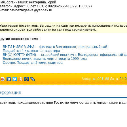
мя, организация: екатерина. юрий
елефон, адрес: 50 лет СССР, 89286265541,89281365027
-mail: cat-beznigaeva@yandex.ru
Уважаемый посетитель, Вы зашли на сайт как незарегистрированный пользо
зарегистрироваться либо зайти на сайт под своим именем.
ругие новости по теме
:
ВИТИ НИЯУ МИФИ — филиал в Волгодонске, официальный сайт
Продаётся 4-х комнатная квартира
ВИ(Ф) ЮРГТУ (НПИ) — старейший институт г. Волгодонска, официальный с
Волгодонск почтил память жертв теракта 1999 года
Срочно. Продается 2-комн. квартира
Автор:
cat091188
Дата:
24-0
нформация
сетители, находящиеся в группе
Гости
, не могут оставлять комментарии в да