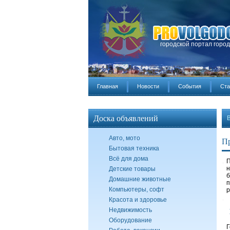
городской портал горо
Главная
Новости
События
Ста
Доска объявлений
Авто, мото
Пр
Бытовая техника
Всё для дома
П
н
Детские товары
б
Домашние животные
п
Компьютеры, софт
р
Красота и здоровье
Недвижимость
Оборудование
Г