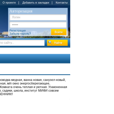
|
|
О проекте
Добавить в закладки
Контакты
Авторизация
Регистрация
Забыли пароль?
 проводка медная, ванна новая, санузел новый,
зная, м/п окно энергосберегающее,
 Комната очень теплая и уютная. Узаконенная
л, садики, школа, институт МИФИ совсем
ВЕННИК!!