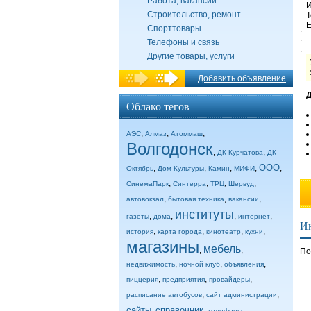
Работа, вакансии
И
Строительство, ремонт
Т
E
Спорттовары
Телефоны и связь
Другие товары, услуги
Добавить объявление
Д
Облако тегов
,
,
,
АЭС
Алмаз
Атоммаш
Волгодонск
,
,
ДК Курчатова
ДК
ООО
,
,
,
,
,
Октябрь
Дом Культуры
Камин
МИФИ
,
,
,
,
СинемаПарк
Синтерра
ТРЦ
Шервуд
,
,
,
автовокзал
бытовая техника
вакансии
институты
,
,
,
,
газеты
дома
интернет
И
,
,
,
,
история
карта города
кинотеатр
кухни
магазины
мебель
,
,
По
,
,
,
недвижимость
ночной клуб
объявления
,
,
,
пиццерия
предприятия
провайдеры
,
,
расписание автобусов
сайт администрации
сайты
справочник
,
,
,
телефоны