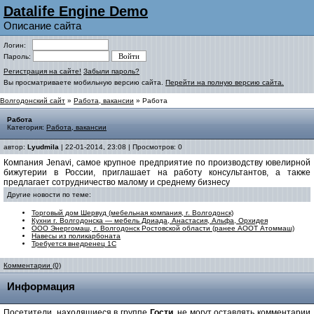
Datalife Engine Demo
Описание сайта
Логин:
Пароль:
Регистрация на сайте!
Забыли пароль?
Вы просматриваете мобильную версию сайта.
Перейти на полную версию сайта.
Волгодонский сайт
»
Работа, вакансии
» Работа
Работа
Категория:
Работа, вакансии
автор:
Lyudmila
| 22-01-2014, 23:08 | Просмотров: 0
Компания Jenavi, самое крупное предприятие по производству ювелирной
бижутерии в России, приглашает на работу консультантов, а также
предлагает сотрудничество малому и среднему бизнесу
Другие новости по теме:
Торговый дом Шервуд (мебельная компания, г. Волгодонск)
Кухни г. Волгодонска — мебель Дриада, Анастасия, Альфа, Орхидея
ООО Энергомаш, г. Волгодонск Ростовской области (ранее АООТ Атоммаш)
Навесы из поликарбоната
Требуется внедренец 1С
Комментарии (0)
Информация
Посетители, находящиеся в группе
Гости
, не могут оставлять комментарии