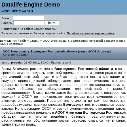
Datalife Engine Demo
Описание сайта
Логин:
Пароль:
Регистрация на сайте!
Забыли пароль?
Вы просматриваете мобильную версию сайта.
Перейти на полную версию сайта.
Волгодонский сайт
»
Статьи
» ООО Энергомаш, г. Волгодонск Ростовской области (ранее
АООТ Атоммаш)
ООО Энергомаш, г. Волгодонск Ростовской области (ранее АООТ Атоммаш)
Категория:
Статьи
автор:
provolg
| 21-05-2011, 15:40 | Просмотров: 6
Завод
Атоммаш
расположен в
Волгодонске Ростовской области
, в свое
время флагман и гордость советской промышленности, своего рода символ
достижений советской науки, и сейчас продолжает оставаться одним из
ведущих производителей оборудования для энергетического сектора,
однако, вопреки своему названию, теперь предприятие специализируется
главным образом на оборудовании для нефтяной и газовой
промышленности. В свое время завод был спроектирован и построен как
ведущий в СССР по производству практически всех компонентов для
атомных электростанций. Предприятие стало, и до сих пор остается,
градообразующим, другими словами
Волгодонск
рос и развивался вокруг
завода. Но с распадом СССР и сменой экономических отношений завод,
преобразовавшийся поначалу в
АООТ Атоммаш Волгодонска Ростовской
области
, как и многие подобные базовые предприятия-гиганты,
рассчитанные на обслуживание целой отрасли, оказался не в силах
удержаться на плаву.