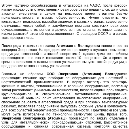
Этому частично способствовала и катастрофа на ЧАЭС, после которой
имидж надежности отечественных реакторов резко пошатнулся, да и сама
атомная энергетика в целом на некоторое время утратила былую
привлекательность в глазах общественности. Нужно отметить, что
конструкции реакторов, разрабатываемых в разных странах, существенно
отличались между собой, и зарубежные поставки советских реакторов
осуществлялись в основном в дружественные страны, которые сами не
имели развитой атомной промышленности. С распадом СССР эти заказы
тоже прекратились.
После ряда тяжелых лет завод
Атоммаш г. Волгодонска
вошел в состав
концерна Энергомаш. На предприятии по-прежнему выпускают весь спектр
продукции, связанной с атомной энергетикой, однако доля ее в общем
производстве невелика и составляет около 10 процентов. Хотя время от
времени появляются планы резкого увеличения выпуска такой продукции, и
предприятие готово к такому увеличению.
Главным же образом
ООО Энергомаш (Атоммаш) Волгодонска
производит сложное крупногабаритное оборудование для нефтяной и
нефтехимической промышленности. В первую очередь это реакторы
крекинга и очистки, теплообменное и колонное оборудование, поскольку
завод располагает уникальными мощностями, позволяющими производить
крупногабаритное и сверхгабаритное металлоемкое оборудование.
Накопленный большой опыт изготовления высокоточного оборудования,
способного работать в агрессивной среде и при сложных температурных
режимах, позволяет предприятию выпускать сложные узлы и компоненты
для всех областей энергетической промышленности. Практически все узлы
могут быть изготовлены по технологии замкнутого цикла. Кроме того,
Энергомаш Волгодонска (Атоммаш)
производит по заказу отдельные
узлы для металлургической, горнодобывающей отраслей. Высокоточное
оборудование и сложная современная система контроля качества