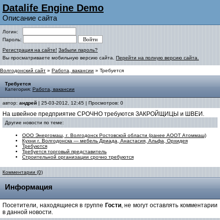
Datalife Engine Demo
Описание сайта
Логин:
Пароль:
Регистрация на сайте!
Забыли пароль?
Вы просматриваете мобильную версию сайта.
Перейти на полную версию сайта.
Волгодонский сайт
»
Работа, вакансии
» Требуется
Требуется
Категория:
Работа, вакансии
автор:
андрей
| 25-03-2012, 12:45 | Просмотров: 0
На швейное предприятие СРОЧНО требуются ЗАКРОЙЩИЦЫ и ШВЕИ.
Другие новости по теме:
ООО Энергомаш, г. Волгодонск Ростовской области (ранее АООТ Атоммаш)
Кухни г. Волгодонска — мебель Дриада, Анастасия, Альфа, Орхидея
Требуются
Требуется торговый представитель
Строительной организации срочно требуются
Комментарии (0)
Информация
Посетители, находящиеся в группе
Гости
, не могут оставлять комментарии
в данной новости.