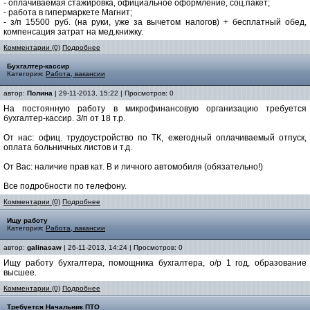
- оплачиваемая стажировка, официальное оформление, соц.пакет;
- работа в гипермаркете Магнит;
- з/п 15500 руб. (на руки, уже за вычетом налогов) + бесплатный обед,
компенсация затрат на мед.книжку.
Комментарии (0)
Подробнее
Бухгалтер-кассир
Категория:
Работа, вакансии
автор:
Полина
| 29-11-2013, 15:22 | Просмотров: 0
На постоянную работу в микрофинансовую организацию требуется
бухгалтер-кассир. З/п от 18 т.р.
От нас: офиц. трудоустройство по ТК, ежегодный оплачиваемый отпуск,
оплата больничных листов и т.д.
От Вас: наличие прав кат. В и личного автомобиля (обязательно!)
Все подробности по телефону.
Комментарии (0)
Подробнее
Ищу работу
Категория:
Работа, вакансии
автор:
galinasaw
| 26-11-2013, 14:24 | Просмотров: 0
Ищу работу бухгалтера, помощника бухгалтера, о/р 1 год, образование
высшее.
Комментарии (0)
Подробнее
Требуется Начальник ПТО