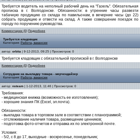
Требуется водитель на неполный рабочий день на "Газель". Обязательная
прописка в г. Волгодонске. Обязанности: в утренние часы развезти
табачную продукцию со склада по павильонам, в вечерние часы (до 22)
собрать продукцию и отвести на склад. А также совершение поездок по
городу по поручению руководства.
Комментарии (0)
Подробнее
Требуется кладовщик
Категория:
Работа, вакансии
автор:
orbita
| 9-12-2013, 09:25 | Просмотров: 0
Требуется кладовщик с обязательной пропиской в г. Волгодонске
Комментарии (0)
Подробнее
Сотрудник на выкладку товара - мерчендайзер
Категория:
Работа, вакансии
автор:
nsteam
| 1-12-2013, 11:46 | Просмотров: 0
Требования:
- медицинская книжка (возможность ее изготовления);
- хорошие знания ПК (Excel, эл.почта).
Обязанности:
- выкладка товара в торговом зале в соответствии с планограммой;
- отслеживание наличия товара, размещение ценников;
- подготовка фото-отчетов и отправка их по электронной почте.
Условия:
- 5/2, с 8 до 17, выходные - воскресенье, понедельник;