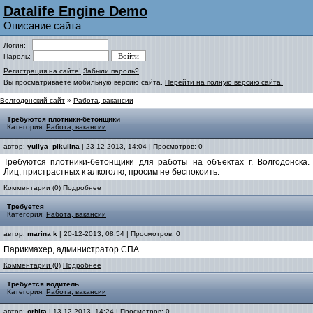
Datalife Engine Demo
Описание сайта
Логин:
Пароль:
Регистрация на сайте!
Забыли пароль?
Вы просматриваете мобильную версию сайта.
Перейти на полную версию сайта.
Волгодонский сайт
»
Работа, вакансии
Требуются плотники-бетонщики
Категория:
Работа, вакансии
автор:
yuliya_pikulina
| 23-12-2013, 14:04 | Просмотров: 0
Требуются плотники-бетонщики для работы на объектах г. Волгодонска.
Лиц, пристрастных к алкоголю, просим не беспокоить.
Комментарии (0)
Подробнее
Требуется
Категория:
Работа, вакансии
автор:
marina k
| 20-12-2013, 08:54 | Просмотров: 0
Парикмахер, администратор СПА
Комментарии (0)
Подробнее
Требуется водитель
Категория:
Работа, вакансии
автор:
orbita
| 13-12-2013, 14:24 | Просмотров: 0