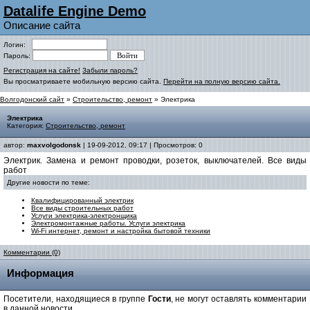
Datalife Engine Demo
Описание сайта
Логин:
Пароль:
Регистрация на сайте!
Забыли пароль?
Вы просматриваете мобильную версию сайта.
Перейти на полную версию сайта.
Волгодонский сайт
»
Строительство, ремонт
» Электрика
Электрика
Категория:
Строительство, ремонт
автор:
maxvolgodonsk
| 19-09-2012, 09:17 | Просмотров: 0
Электрик. Замена и ремонт проводки, розеток, выключателей. Все виды
работ
Другие новости по теме:
Квалифицированный электрик
Все виды строительных работ
Услуги электрика-электронщика
Электромонтажные работы. Услуги электрика
Wi-Fi интернет, ремонт и настройка бытовой техники
Комментарии (0)
Информация
Посетители, находящиеся в группе
Гости
, не могут оставлять комментарии
в данной новости.