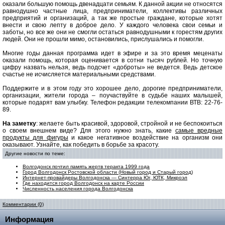
оказали большую помощь двенадцати семьям. К данной акции не относятся
равнодушно частные лица, предприниматели, коллективы различных
предприятий и организаций, а так же простые граждане, которые хотят
внести и свою лепту в доброе дело. У каждого человека свои семьи и
заботы, но все же они не смогли остаться равнодушными к горестям других
людей. Они не прошли мимо, остановились, прислушались и помогли.
Многие годы данная программа идет в эфире и за это время меценаты
оказали помощь, которая оценивается в сотни тысяч рублей. Но точную
цифру назвать нельзя, ведь подсчет «доброты» не ведется. Ведь детское
счастье не исчисляется материальными средствами.
Поддержите и в этом году это хорошее дело, дорогие предприниматели,
организации, жители города – поучаствуйте в судьбе наших малышей,
которые подарят вам улыбку. Телефон редакции телекомпании ВТВ: 22-76-
89.
На заметку
: желаете быть красивой, здоровой, стройной и не беспокоиться
о своем внешнем виде? Для этого нужно знать, какие
самые вредные
продукты для фигуры
и какое негативное воздействие на организм они
оказывают. Узнайте, как победить в борьбе за красоту.
Другие новости по теме:
Волгодонск почтил память жертв теракта 1999 года
Город Волгодонск Ростовской области (Новый город и Старый город)
Интернет-провайдеры Волгодонска — Синтерра Юг, ЮТК, Микроэл
Где находится город Волгодонск на карте России
Численность населения города Волгодонска
Комментарии (0)
Информация