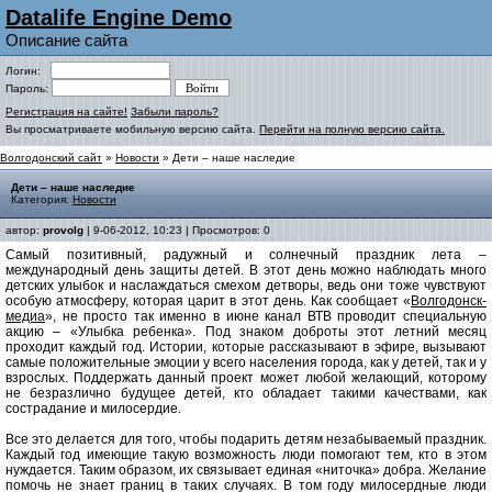
Datalife Engine Demo
Описание сайта
Логин:
Пароль:
Регистрация на сайте!
Забыли пароль?
Вы просматриваете мобильную версию сайта.
Перейти на полную версию сайта.
Волгодонский сайт
»
Новости
» Дети – наше наследие
Дети – наше наследие
Категория:
Новости
автор:
provolg
| 9-06-2012, 10:23 | Просмотров: 0
Самый позитивный, радужный и солнечный праздник лета –
международный день защиты детей. В этот день можно наблюдать много
детских улыбок и наслаждаться смехом детворы, ведь они тоже чувствуют
особую атмосферу, которая царит в этот день. Как сообщает «
Волгодонск-
медиа
», не просто так именно в июне канал ВТВ проводит специальную
акцию – «Улыбка ребенка». Под знаком доброты этот летний месяц
проходит каждый год. Истории, которые рассказывают в эфире, вызывают
самые положительные эмоции у всего населения города, как у детей, так и у
взрослых. Поддержать данный проект может любой желающий, которому
не безразлично будущее детей, кто обладает такими качествами, как
сострадание и милосердие.
Все это делается для того, чтобы подарить детям незабываемый праздник.
Каждый год имеющие такую возможность люди помогают тем, кто в этом
нуждается. Таким образом, их связывает единая «ниточка» добра. Желание
помочь не знает границ в таких случаях. В том году милосердные люди