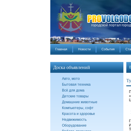
городской портал горо
Главная
Новости
События
Ста
Доска объявлений
Авто, мото
Ту
Бытовая техника
Всё для дома
П
«
Детские товары
Ц
Домашние животные
Компьютеры, софт
Красота и здоровье
Недвижимость
Г
И
Оборудование
Т