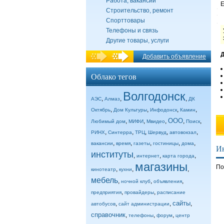
Работа, вакансии
E
Строительство, ремонт
Спорттовары
Телефоны и связь
Другие товары, услуги
Д
Добавить объявление
Облако тегов
Волгодонск
,
,
,
АЭС
Алмаз
ДК
,
,
,
,
Октябрь
Дом Культуры
Инфодонск
Камин
ООО
,
,
,
,
,
Любимый дом
МИФИ
Мвидео
Поиск
,
,
,
,
,
РИНХ
Синтерра
ТРЦ
Шервуд
автовокзал
,
,
,
,
,
вакансии
время
газеты
гостиницы
дома
И
институты
,
,
,
интернет
карта города
магазины
По
,
,
,
кинотеатр
кухни
мебель
,
,
,
ночной клуб
объявления
,
,
предприятия
провайдеры
расписание
сайты
,
,
,
автобусов
сайт администрации
справочник
,
,
,
телефоны
форум
центр