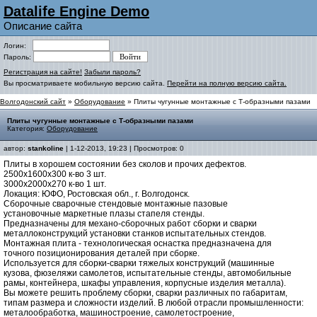
Datalife Engine Demo
Описание сайта
Логин:
Пароль:
Регистрация на сайте!
Забыли пароль?
Вы просматриваете мобильную версию сайта.
Перейти на полную версию сайта.
Волгодонский сайт
»
Оборудование
» Плиты чугунные монтажные с Т-образными пазами
Плиты чугунные монтажные с Т-образными пазами
Категория:
Оборудование
автор:
stankoline
| 1-12-2013, 19:23 | Просмотров: 0
Плиты в хорошем состоянии без сколов и прочих дефектов.
2500х1600х300 к-во 3 шт.
3000х2000х270 к-во 1 шт.
Локация: ЮФО, Ростовская обл., г. Волгодонск.
Сборочные сварочные стендовые монтажные пазовые
установочные маркетные плазы стапеля стенды.
Предназначены для механо-сборочных работ сборки и сварки
металлоконструкций установки станков испытательных стендов.
Монтажная плита - технологическая оснастка предназначена для
точного позиционирования деталей при сборке.
Используется для сборки-сварки тяжелых конструкций (машинные
кузова, фюзеляжи самолетов, испытательные стенды, автомобильные
рамы, контейнера, шкафы управления, корпусные изделия металла).
Вы можете решить проблему сборки, сварки различных по габаритам,
типам размера и сложности изделий. В любой отрасли промышленности:
металообработка, машиностроение, самолетостроение,