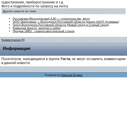
судостроение, приборостроение и т.д.
Фото и подробности по запросу на почту.
Другие новости по теме:
Ростовская (Волгодонская) АЭС — строительство, фото
ООО Энергомаш, г. Волгодонск Ростовской области (ранее АООТ Атоммаш)
Город Волгодонск Ростовской области (Новый город и Старый город)
Кованные ворота, калитка и забор
Продам 1М63 - токарно-винторезный станок
Комментарии (0)
Информация
Посетители, находящиеся в группе
Гости
, не могут оставлять комментарии
в данной новости.
Powered by
DataLife Engine